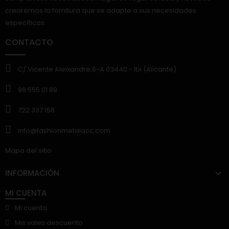
crearemos la fornitura que se adapte a sus necesidades
específicas.
CONTACTO
C/ Vicente Aleixandre,6-A 03440.- Ibi (Alicante)
96 555 01 89
722 337 158
info@fashionmetalacc.com
Mapa del sitio
INFORMACIÓN
MI CUENTA
Mi cuenta
Mis vales descuento