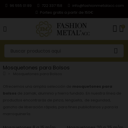
96 555 01 89
722 337 158
info@fashionmetalacc.com
Portes gratis a partir de 150€
0
Mosquetones para Bolsos
Mosquetones para Bolsos
Ofrecemos una amplia selección de
mosquetones para
bolsos
de zamak, aluminio y hierro fundido. En nuestra línea de
productos encontrarás de pinza, lengüeta, de seguridad,
gancho de liberación rápida, para fines publicitarios y para la
marroquinería.
Mosquetones 8 a 15 m/m
Mosquetones 20 a 25 m/m