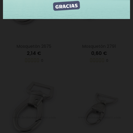
Mosquetón 2675
Mosquetón 2791
2,14 €
0,60 €
0
0