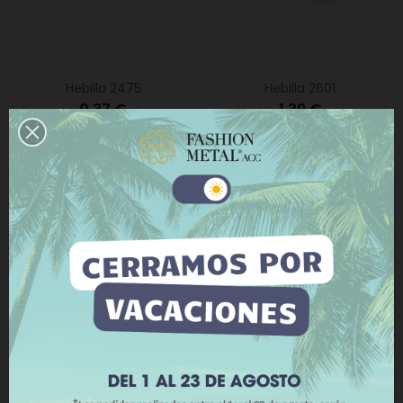
Hebilla 2475
Hebilla 2601
0,37 €
1,39 €
0
0
Este sitio web utiliza cookies propias y de terceros
para mejorar nuestros servicios y mostrarle
publicidad relacionada con sus preferencias
mediante el análisis de sus hábitos de navegación.
Para dar su consentimiento sobre su uso pulse el
botón Acepto.
Más información
Personalizar cookies
RECHAZAR TODO
ACEPTO