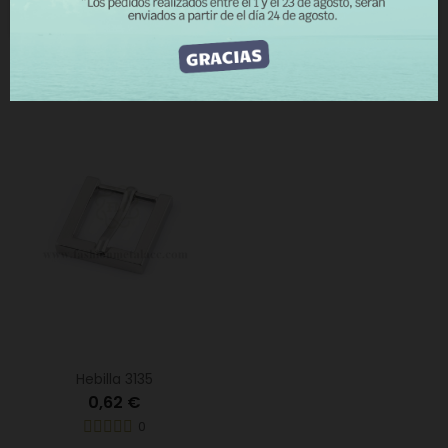
Hebilla 2640
Hebilla 2992
1,44 €
0,42 €
0
0
Hebilla 3135
0,62 €
0