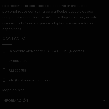
Le ofrecemos la posibilidad de desarrollar productos
personalizados con su marca o artículos especiales que
cumplan sus necesidades. Háganos llegar su idea y nosotros
crearemos la fornitura que se adapte a sus necesidades
específicas.
CONTACTO
C/ Vicente Aleixandre,6-A 03440.- Ibi (Alicante)
96 555 01 89
722 337 158
info@fashionmetalacc.com
Mapa del sitio
INFORMACIÓN