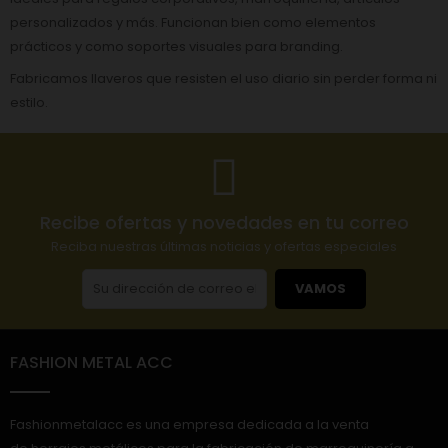
personalizados y más. Funcionan bien como elementos
prácticos y como soportes visuales para branding.
Fabricamos llaveros que resisten el uso diario sin perder forma ni
estilo.
Recibe ofertas y novedades en tu correo
Reciba nuestras últimas noticias y ofertas especiales
VAMOS
FASHION METAL ACC
Fashionmetalacc es una empresa dedicada a la venta