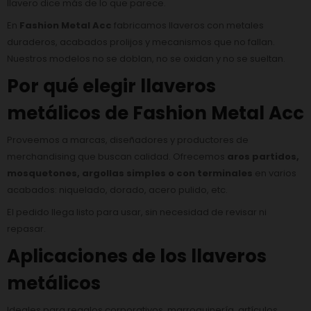
llavero dice más de lo que parece.
En
Fashion Metal Acc
fabricamos llaveros con metales
duraderos, acabados prolijos y mecanismos que no fallan.
Nuestros modelos no se doblan, no se oxidan y no se sueltan.
Por qué elegir llaveros
metálicos de Fashion Metal Acc
Proveemos a marcas, diseñadores y productores de
merchandising que buscan calidad. Ofrecemos
aros partidos,
mosquetones, argollas simples o con terminales
en varios
acabados: niquelado, dorado, acero pulido, etc.
El pedido llega listo para usar, sin necesidad de revisar ni
repasar.
Aplicaciones de los llaveros
metálicos
Ideales para regalos corporativos, marroquinería, artículos