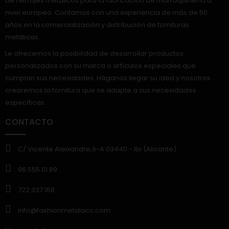
de herrajes metálicos para la fabricación de marroquinería a
nivel europeo. Contamos con una experiencia de más de 50
años en la comercialización y distribución de fornituras
metálicas.
Le ofrecemos la posibilidad de desarrollar productos
personalizados con su marca o artículos especiales que
cumplan sus necesidades. Háganos llegar su idea y nosotros
crearemos la fornitura que se adapte a sus necesidades
específicas.
CONTACTO
C/ Vicente Aleixandre,6-A 03440.- Ibi (Alicante)
96 555 01 89
722 337 158
info@fashionmetalacc.com