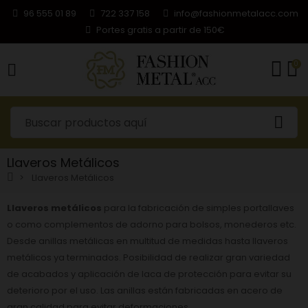
96 555 01 89
722 337 158
info@fashionmetalacc.com
Portes gratis a partir de 150€
0
Llaveros Metálicos
Llaveros Metálicos
Llaveros metálicos
para la fabricación de simples portallaves
o como complementos de adorno para bolsos, monederos etc.
Desde
anillas metálicas
en multitud de medidas hasta llaveros
metálicos ya terminados. Posibilidad de realizar gran variedad
de acabados y aplicación de laca de protección para evitar su
deterioro por el uso. Las anillas están fabricadas en acero de
gran calidad para evitar deformaciones.