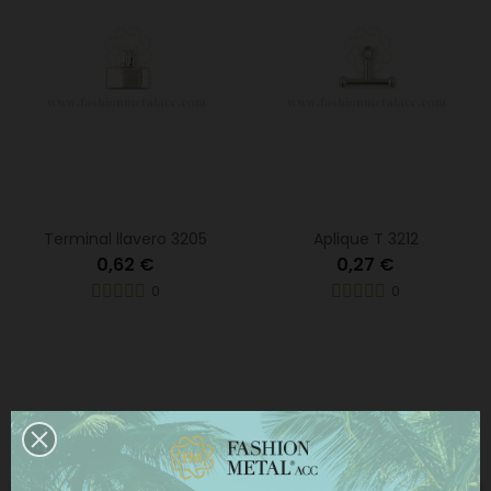
Terminal llavero 3205
Aplique T 3212
0,62 €
0,27 €
0
0