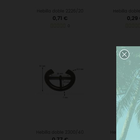
Hebilla doble 2226/20
Hebilla dobl
0,71 €
0,29
0
Este
nues
pref
Hebilla doble 2300/40
Hebilla sencil
dar 
0,77 €
0,43