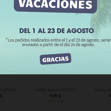
 información
Personalizar cookies
0
0
RECHAZAR TODO
ACEPTO
la 2303/50
Hebilla sencilla 2257/50
Hebilla s
 €
0,81 €
0
0
0