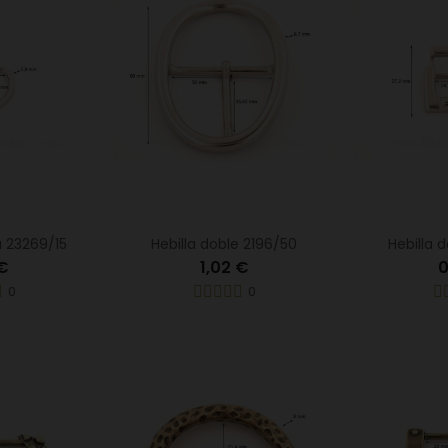
la 23269/15
Hebilla doble 2196/50
Hebilla 
 €
1,02 €
0
0
0