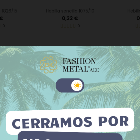
e 1826/15
Hebilla sencilla 1075/10
Hebil
 €
0,22 €
0
0
0
 sitio web utiliza cookies propias y de terceros para mejorar
tros servicios y mostrarle publicidad relacionada con sus
erencias mediante el análisis de sus hábitos de navegación. Para
la 2019/25
hebilla rulo 1959/40
Hebilla 
su consentimiento sobre su uso pulse el botón Acepto.
 €
0,93 €
0