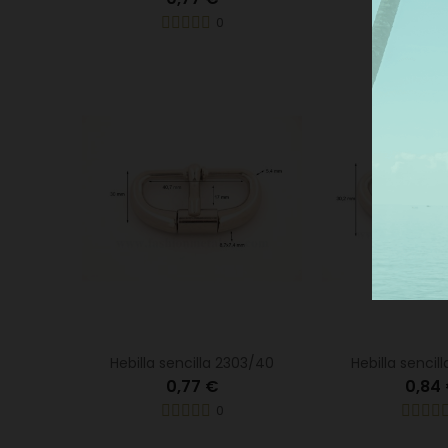
Más
0
Hebilla sencilla 2303/40
Hebilla sencil
0,77 €
0,84
0