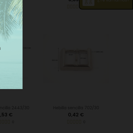
¿Te llamamos?
0
0
encilla 2443/30
Hebilla sencilla 702/30
,53 €
0,42 €
0
0