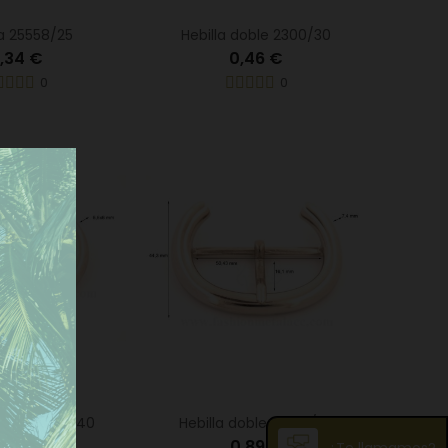
la 25558/25
Hebilla doble 2300/30
,34 €
0,46 €
0
0
doble 26167/40
Hebilla doble 26167/50
,83 €
0,89 €