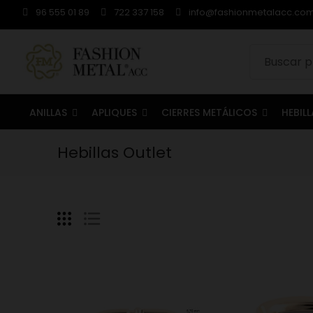
96 555 01 89
722 337 158
info@fashionmetalacc.co
ANILLAS
APLIQUES
CIERRES METÁLICOS
HEBIL
Hebillas Outlet