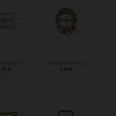
doble 13243/25
Hebilla doble 2231/20
,22 €
0,41 €
0
0