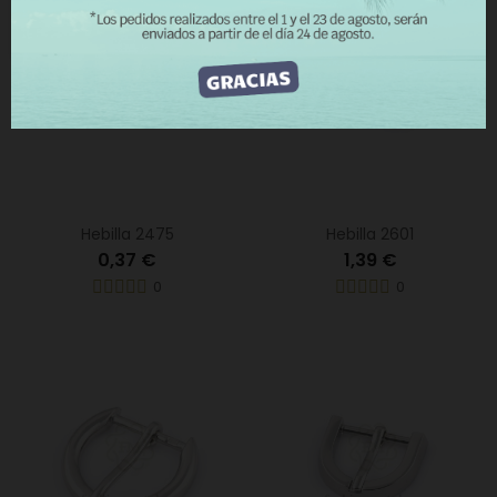
ACEPTO
Hebilla 2475
Hebilla 2601
0,37 €
1,39 €
0
0