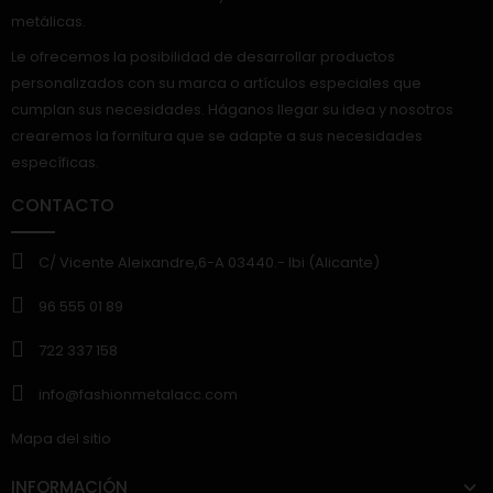
metálicas.
Le ofrecemos la posibilidad de desarrollar productos
personalizados con su marca o artículos especiales que
cumplan sus necesidades. Háganos llegar su idea y nosotros
crearemos la fornitura que se adapte a sus necesidades
específicas.
CONTACTO
C/ Vicente Aleixandre,6-A 03440.- Ibi (Alicante)
96 555 01 89
722 337 158
info@fashionmetalacc.com
Mapa del sitio
INFORMACIÓN