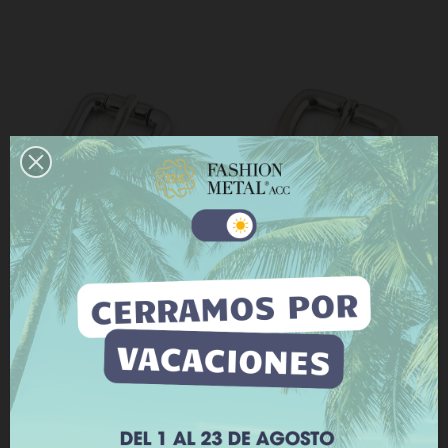
Este sitio web utiliza cookies propias y de terceros
para mejorar nuestros servicios y mostrarle
publicidad relacionada con sus preferencias
mediante el análisis de sus hábitos de navegación.
Hebilla 2164
Hebilla 2178
Para dar su consentimiento sobre su uso pulse el
0,54 €
0,42 €
botón Acepto.
0
0
Más información
Personalizar cookies
RECHAZAR TODO