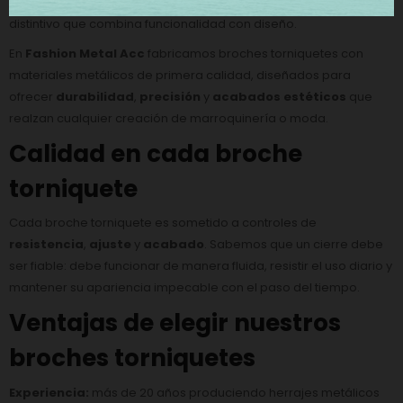
de giro permite un cierre práctico y seguro, aportando un detalle
distintivo que combina funcionalidad con diseño.
En
Fashion Metal Acc
fabricamos broches torniquetes con
materiales metálicos de primera calidad, diseñados para
ofrecer
durabilidad
,
precisión
y
acabados estéticos
que
realzan cualquier creación de marroquinería o moda.
Calidad en cada broche
torniquete
Cada broche torniquete es sometido a controles de
resistencia
,
ajuste
y
acabado
. Sabemos que un cierre debe
ser fiable: debe funcionar de manera fluida, resistir el uso diario y
mantener su apariencia impecable con el paso del tiempo.
Ventajas de elegir nuestros
broches torniquetes
Experiencia:
más de 20 años produciendo herrajes metálicos