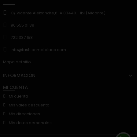
C/ Vicente Aleixandre,6-A 03440.- Ibi (Alicante)
96 555 01 89
722 337 158
info@fashionmetalacc.com
Mapa del sitio
INFORMACIÓN
MI CUENTA
Mi cuenta
Mis vales descuento
Mis direcciones
Mis datos personales