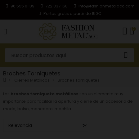
96 555 01 89
722 337 158
info@fashionmetalacc.com
Portes gratis a partir de 150€
0
Broches Torniquetes
Cierres Metálicos
Broches Torniquetes
Los
broches torniquete metálicos
son un elemento muy
importante para facilitar la apertura y cierre de un accesorio de
moda, bolso, monedero, mochila…