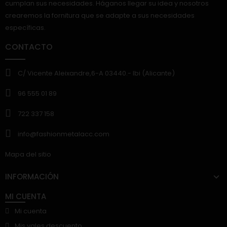
cumplan sus necesidades. Háganos llegar su idea y nosotros
crearemos la fornitura que se adapte a sus necesidades
específicas.
CONTACTO
C/ Vicente Aleixandre,6-A 03440.- Ibi (Alicante)
96 555 01 89
722 337 158
info@fashionmetalacc.com
Mapa del sitio
INFORMACIÓN
MI CUENTA
Mi cuenta
Mis vales descuento