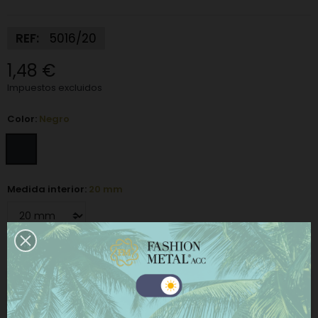
REF:
5016/20
1,48 €
Impuestos excluidos
Color:
Negro
Medida interior:
20 mm
−
+
AÑADIR AL CARRITO
Este sitio web utiliza cookies propias y de terceros
para mejorar nuestros servicios y mostrarle
COMPRAR AHORA
publicidad relacionada con sus preferencias