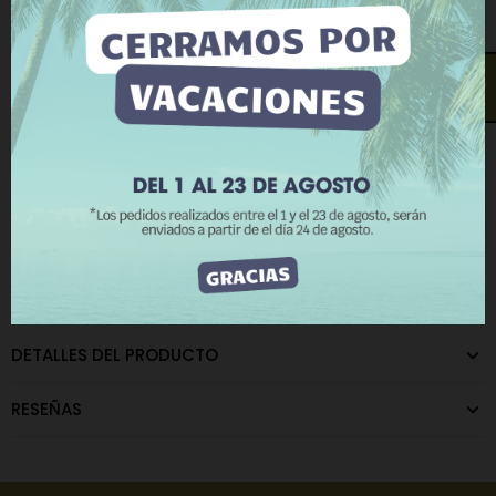
mediante el análisis de sus hábitos de navegación.
Añadir a la lista de deseos
Añadir a comparar
Para dar su consentimiento sobre su uso pulse el
botón Acepto.
La cantidad mínima en el pedido de compra para el producto es
¿Te llamamos?
12.
Más información
Personalizar cookies
RECHAZAR TODO
CATEGORÍAS:
Accesorios de Plástico
ACEPTO
DESCRIPCIÓN
DETALLES DEL PRODUCTO
RESEÑAS