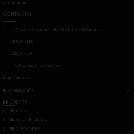
específicas.
CONTACTO
C/ Vicente Aleixandre,6-A 03440.- Ibi (Alicante)
96 555 01 89
722 337 158
info@fashionmetalacc.com
Mapa del sitio
INFORMACIÓN
MI CUENTA
Mi cuenta
Mis vales descuento
Mis direcciones