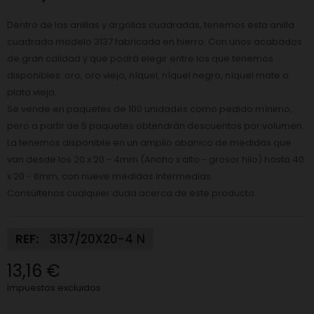
Dentro de las anillas y argollas cuadradas, tenemos esta anilla
cuadrada modelo 3137 fabricada en hierro. Con unos acabados
de gran calidad y que podrá elegir entre los que tenemos
disponibles: oro, oro viejo, níquel, níquel negro, níquel mate o
plata vieja.
Se vende en paquetes de 100 unidades como pedido mínimo,
pero a partir de 5 paquetes obtendrán descuentos por volumen.
La tenemos disponible en un amplio abanico de medidas que
van desde los 20 x 20 - 4mm (Ancho x alto - grosor hilo) hasta 40
x 20 - 6mm, con nueve medidas intermedias.
Consúltenos cualquier duda acerca de este producto.
REF:
3137/20X20-4 N
13,16 €
Impuestos excluidos