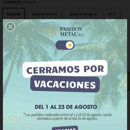
Acabado:
Niquel
Niquel
Niquel Mate
Niquel Negro
Oro
Oro Viejo
Plata Vieja
Este sitio web utiliza cookies propias y de terceros
Paquetes:
100 Uds
para mejorar nuestros servicios y mostrarle
publicidad relacionada con sus preferencias
mediante el análisis de sus hábitos de navegación.
Para dar su consentimiento sobre su uso pulse el
Ancho x alto - grosor hilo:
20 x 20 - 4 mm
botón Acepto.
¿Te llamamos?
Más información
Personalizar cookies
RECHAZAR TODO
−
+
AÑADIR AL CARRITO
ACEPTO
COMPRAR AHORA
Añadir a la lista de deseos
Añadir a comparar