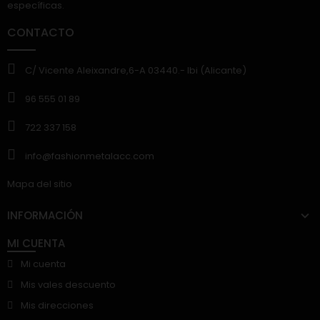
específicas.
CONTACTO
C/ Vicente Aleixandre,6-A 03440.- Ibi (Alicante)
96 555 01 89
722 337 158
info@fashionmetalacc.com
Mapa del sitio
INFORMACIÓN
MI CUENTA
Mi cuenta
Mis vales descuento
Mis direcciones