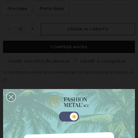
Oro Viejo
Plata Vieja
−
+
AÑADIR AL CARRITO
COMPRAR AHORA
Añadir a la lista de deseos
Añadir a comparar
La cantidad mínima en el pedido de compra para el producto es
12.
CATEGORÍAS:
Anillas Metálicas
,
Anillas D
Este sitio web utiliza cookies propias y de terceros
para mejorar nuestros servicios y mostrarle
DESCRIPCIÓN
publicidad relacionada con sus preferencias
mediante el análisis de sus hábitos de navegación.