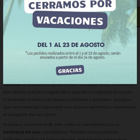
Para dar su consentimiento sobre su uso pulse el
La
anilla D 2024/15
es un accesorio versátil y funcional que no
botón Acepto.
puede faltar en tus proyectos de diseño. Con su distintiva forma
¿Te llamamos?
Más información
Personalizar cookies
en
D
, aporta un toque de
elegancia
y
modernidad
a cualquier
creación. Fabricada con materiales metálicos de alta calidad,
RECHAZAR TODO
esta anilla garantiza una
resistencia
excepcional, lo que la
hace ideal tanto para usos intensivos como para piezas más
ACEPTO
delicadas.
Su diseño es perfecto para una amplia variedad de
aplicaciones, desde la
confección de cinturones
,
bolsos
y
mochilas
, hasta la
joyería
o incluso en
artesanías
. La
anilla D
2024/15
se adapta perfectamente a cualquier estilo, añadiendo
ese detalle sutil pero significativo que eleva cualquier proyecto.
El acabado metálico de la pieza, brillante y duradero, asegura
que se mantenga impecable con el paso del tiempo, resistiendo
el desgaste del uso diario.
Gracias a su forma en
D
, esta anilla se caracteriza por su
facilidad de uso
y versatilidad. Puedes incorporarla en
múltiples diseños de forma sencilla, asegurando siempre un