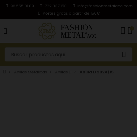
96 555 01 89
722 337 158
info@fashionmetalacc.com
Portes gratis a partir de 150€
0
Anillas Metálicas
Anillas D
Anilla D 2024/15