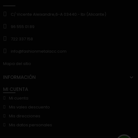
C/ Vicente Aleixandre,6-A 03440.- Ibi (Alicante)
96 555 01 89
722 337 158
info@fashionmetalacc.com
Mapa del sitio
INFORMACIÓN
MI CUENTA
Mi cuenta
Mis vales descuento
Mis direcciones
Mis datos personales