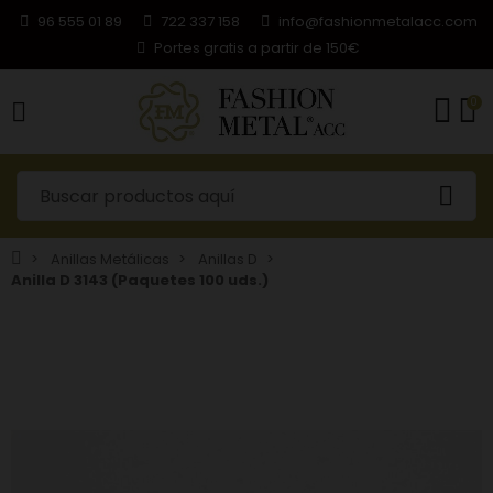
96 555 01 89
722 337 158
info@fashionmetalacc.com
Portes gratis a partir de 150€
0
Anillas Metálicas
Anillas D
Anilla D 3143 (Paquetes 100 uds.)