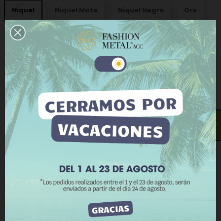
Niquel
Niquel Mate
Niquel Negro
Oro
Oro Viejo
Plata Vieja
Paquetes:
100 Uds
Este sitio web utiliza cookies propias y de terceros
para mejorar nuestros servicios y mostrarle
publicidad relacionada con sus preferencias
mediante el análisis de sus hábitos de navegación.
Para dar su consentimiento sobre su uso pulse el
Medida interior - grosor hilo:
8 - 1,5 mm
botón Acepto.
¿Te llamamos?
Más información
Personalizar cookies
RECHAZAR TODO
−
+
AÑADIR AL CARRITO
ACEPTO
COMPRAR AHORA
Añadir a la lista de deseos
Añadir a comparar