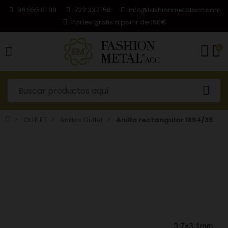
96 555 01 89
722 337 158
info@fashionmetalacc.com
Portes gratis a partir de 150€
0
OUTLET
Anillas Outlet
Anilla rectangular 1854/35