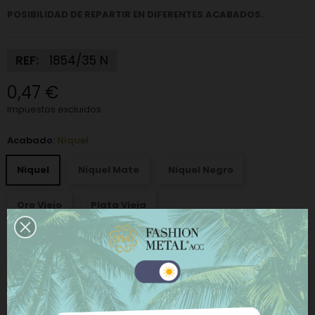
POSIBILIDAD DE REPARTIR EN DIFERENTES ACABADOS.
REF:
1854/35 N
0,47 €
Impuestos excluidos
Acabado:
Niquel
Niquel
Niquel Mate
Niquel Negro
Oro Viejo
Plata Vieja
−
+
AÑADIR AL CARRITO
Este sitio web utiliza cookies propias y de terceros
para mejorar nuestros servicios y mostrarle
COMPRAR AHORA
publicidad relacionada con sus preferencias
mediante el análisis de sus hábitos de navegación.