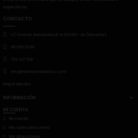
específicas.
CONTACTO
C/ Vicente Aleixandre,6-A 03440.- Ibi (Alicante)
96 555 01 89
722 337 158
info@fashionmetalacc.com
Mapa del sitio
INFORMACIÓN
MI CUENTA
Mi cuenta
Mis vales descuento
Mis direcciones