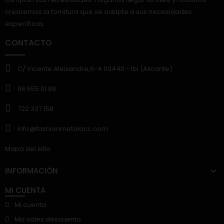
crearemos la fornitura que se adapte a sus necesidades
específicas.
CONTACTO
C/ Vicente Aleixandre,6-A 03440.- Ibi (Alicante)
96 555 01 89
722 337 158
info@fashionmetalacc.com
Mapa del sitio
INFORMACIÓN
MI CUENTA
Mi cuenta
Mis vales descuento