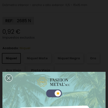
Diámetro interior - ancho x alto exterior: 11,5 - 15x15 mm
REF:
2685 N
0,92 €
Impuestos excluidos
Acabado:
Niquel
Niquel
Niquel Mate
Niquel Negro
Oro
Oro Viejo
Plata Vieja
−
+
AÑADIR AL CARRITO
Este sitio web utiliza cookies propias y de terceros
para mejorar nuestros servicios y mostrarle
COMPRAR AHORA
publicidad relacionada con sus preferencias
mediante el análisis de sus hábitos de navegación.