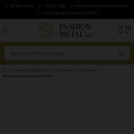
96 555 01 89
722 337 158
info@fashionmetalacc.com
Portes gratis a partir de 150€
0
Cierres Metálicos
Broches Torniquetes
Broche torniquete 1800