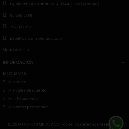
C/ Vicente Aleixandre,6-A 03440.- Ibi (Alicante)
96 555 01 89
722 337 158
info@fashionmetalacc.com
Mapa del sitio
INFORMACIÓN
MI CUENTA
Mi cuenta
Mis vales descuento
Mis direcciones
Mis datos personales
2025 © FASHION METAL ACC. Todos los derechos reservados