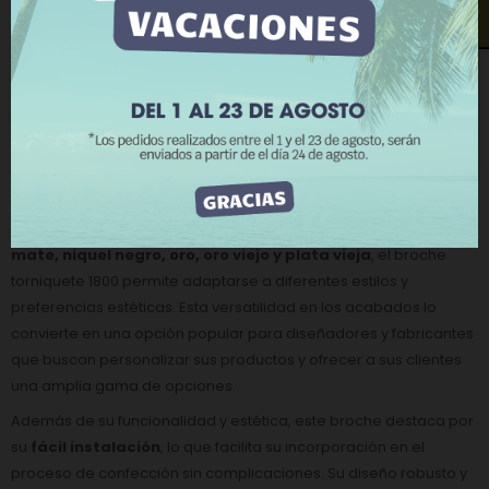
requieren un cierre discreto pero firme.
¿Te llamamos?
Más información
Personalizar cookies
Una de las características destacadas de este broche es su
mecanismo de cierre tipo torniquete
, que proporciona una
RECHAZAR TODO
sujeción sólida y confiable
, evitando aperturas accidentales y
garantizando la integridad de la prenda. Este sistema de cierre
ACEPTO
es especialmente valorado en la confección de
bolsos,
chaquetas, abrigos y otros accesorios de moda
, donde la
seguridad y el diseño son prioritarios.
Disponible en una variedad de acabados, como
niquel, niquel
mate, niquel negro, oro, oro viejo y plata vieja
, el broche
torniquete 1800 permite adaptarse a diferentes estilos y
preferencias estéticas. Esta versatilidad en los acabados lo
convierte en una opción popular para diseñadores y fabricantes
que buscan personalizar sus productos y ofrecer a sus clientes
una amplia gama de opciones.
Además de su funcionalidad y estética, este broche destaca por
su
fácil instalación
, lo que facilita su incorporación en el
proceso de confección sin complicaciones. Su diseño robusto y