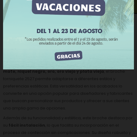
requieren un cierre discreto pero firme.
¿Te llamamos?
Más información
Personalizar cookies
Una de las características destacadas de este broche es su
mecanismo de cierre tipo torniquete
, que proporciona una
RECHAZAR TODO
sujeción sólida y confiable
, evitando aperturas accidentales y
garantizando la integridad de la prenda. Este sistema de cierre
ACEPTO
es especialmente valorado en la confección de
bolsos,
chaquetas, abrigos y otros accesorios de moda
, donde la
seguridad y el diseño son prioritarios.
Disponible en una variedad de acabados, como
niquel, niquel
mate, niquel negro, oro, oro viejo y plata vieja
, el broche
torniquete 2527 permite adaptarse a diferentes estilos y
preferencias estéticas. Esta versatilidad en los acabados lo
convierte en una opción popular para diseñadores y fabricantes
que buscan personalizar sus productos y ofrecer a sus clientes
una amplia gama de opciones.
Además de su funcionalidad y estética, este broche destaca por
su
fácil instalación
, lo que facilita su incorporación en el
proceso de confección sin complicaciones. Su diseño robusto y