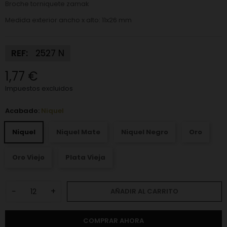
Broche torniquete zamak
Medida exterior ancho x alto: 11x26 mm
REF:
2527 N
1,77 €
Impuestos excluidos
Acabado:
Niquel
Niquel
Niquel Mate
Niquel Negro
Oro
Oro Viejo
Plata Vieja
−
+
AÑADIR AL CARRITO
COMPRAR AHORA