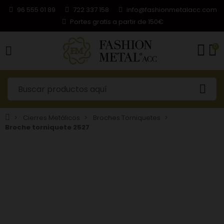
96 555 01 89
722 337 158
info@fashionmetalacc.com
Portes gratis a partir de 150€
0
Cierres Metálicos
Broches Torniquetes
Broche torniquete 2527