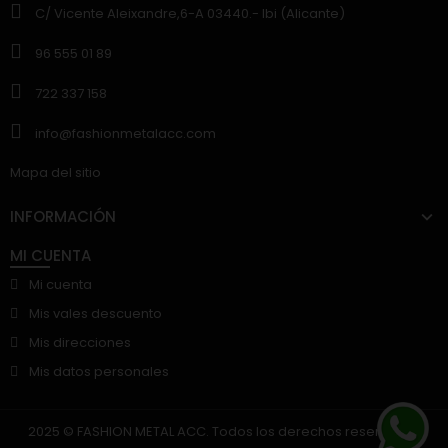
C/ Vicente Aleixandre,6-A 03440.- Ibi (Alicante)
96 555 01 89
722 337 158
info@fashionmetalacc.com
Mapa del sitio
INFORMACIÓN
MI CUENTA
Mi cuenta
Mis vales descuento
Mis direcciones
Mis datos personales
2025 © FASHION METAL ACC. Todos los derechos reservados