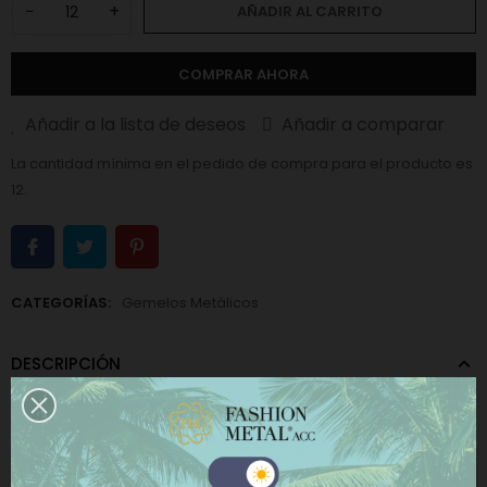
−
+
AÑADIR AL CARRITO
COMPRAR AHORA
Añadir a la lista de deseos
Añadir a comparar
La cantidad mínima en el pedido de compra para el producto es
12.
CATEGORÍAS:
Gemelos Metálicos
DESCRIPCIÓN
El
gemelo 366
es una pieza sofisticada y funcional diseñada
para realzar cualquier camisa de vestir con un toque de
elegancia atemporal
. Su acabado metálico aporta un brillo
Este sitio web utiliza cookies propias y de terceros