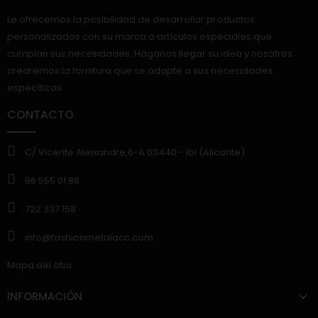
Le ofrecemos la posibilidad de desarrollar productos
personalizados con su marca o artículos especiales que
cumplan sus necesidades. Háganos llegar su idea y nosotros
crearemos la fornitura que se adapte a sus necesidades
específicas.
CONTACTO
C/ Vicente Aleixandre,6-A 03440.- Ibi (Alicante)
96 555 01 89
722 337 158
info@fashionmetalacc.com
Mapa del sitio
INFORMACIÓN