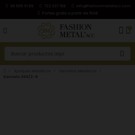
96 555 01 89
722 337 158
info@fashionmetalacc.com
Portes gratis a partir de 150€
0
Apliques Metálicos
Gemelos Metálicos
Gemelo 366/Z-5