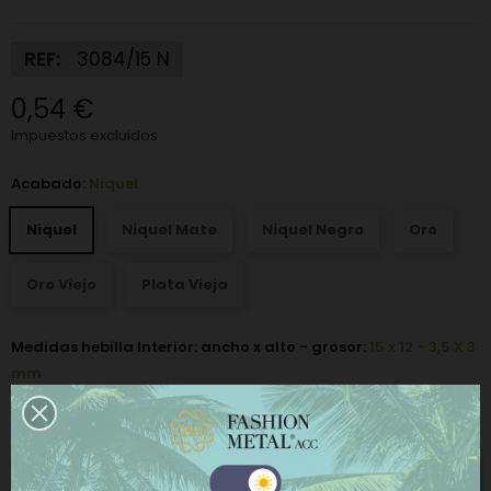
REF:
3084/15 N
0,54 €
Impuestos excluidos
Acabado:
Niquel
Niquel
Niquel Mate
Niquel Negro
Oro
Oro Viejo
Plata Vieja
Medidas hebilla Interior: ancho x alto - grosor:
15 x 12 - 3,5 X 3
mm
−
+
AÑADIR AL CARRITO
Este sitio web utiliza cookies propias y de terceros