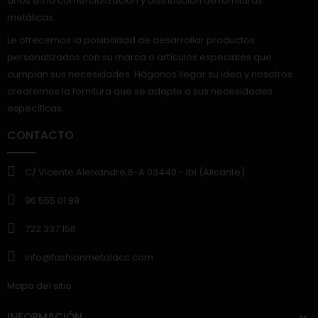
años en la comercialización y distribución de fornituras
metálicas.
Le ofrecemos la posibilidad de desarrollar productos
personalizados con su marca o artículos especiales que
cumplan sus necesidades. Háganos llegar su idea y nosotros
crearemos la fornitura que se adapte a sus necesidades
específicas.
CONTACTO
C/ Vicente Aleixandre,6-A 03440.- Ibi (Alicante)
96 555 01 89
722 337 158
info@fashionmetalacc.com
Mapa del sitio
INFORMACIÓN