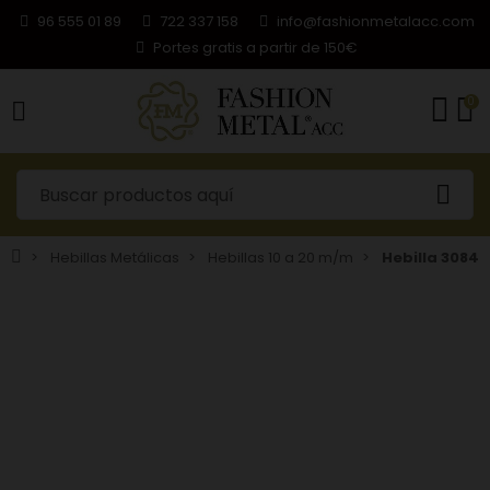
96 555 01 89
722 337 158
info@fashionmetalacc.com
Portes gratis a partir de 150€
0
Hebillas Metálicas
Hebillas 10 a 20 m/m
Hebilla 3084