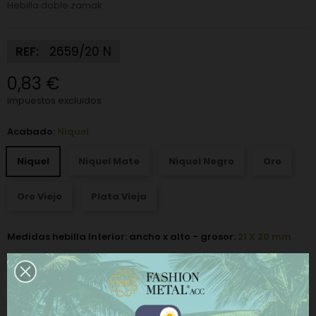
Hebilla doble zamak
REF:
2659/20 N
0,83 €
Impuestos excluidos
Acabado:
Niquel
Niquel
Niquel Mate
Niquel Negro
Oro
Oro Viejo
Plata Vieja
Medidas hebilla Interior: ancho x alto - grosor:
21 X 20 mm
−
+
AÑADIR AL CARRITO