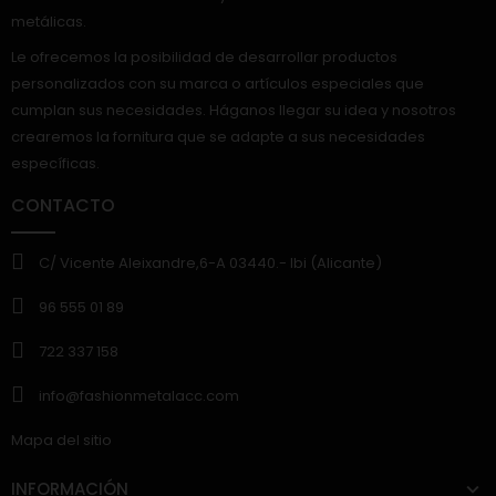
metálicas.
Le ofrecemos la posibilidad de desarrollar productos
personalizados con su marca o artículos especiales que
cumplan sus necesidades. Háganos llegar su idea y nosotros
crearemos la fornitura que se adapte a sus necesidades
específicas.
CONTACTO
C/ Vicente Aleixandre,6-A 03440.- Ibi (Alicante)
96 555 01 89
722 337 158
info@fashionmetalacc.com
Mapa del sitio
INFORMACIÓN