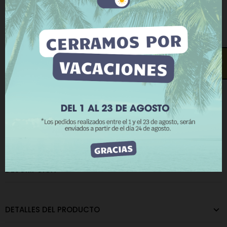
Este sitio web utiliza cookies propias y de terceros
para mejorar nuestros servicios y mostrarle
publicidad relacionada con sus preferencias
COMPRAR AHORA
mediante el análisis de sus hábitos de navegación.
Para dar su consentimiento sobre su uso pulse el
Añadir a la lista de deseos
Añadir a comparar
botón Acepto.
¿Te llamamos?
La cantidad mínima en el pedido de compra para el producto es
Más información
Personalizar cookies
12.
RECHAZAR TODO
ACEPTO
CATEGORÍAS:
Hebillas Metálicas
,
Hebillas 10 a 20 m/m
,
Hebillas 25 a 30 m/m
DESCRIPCIÓN
DETALLES DEL PRODUCTO