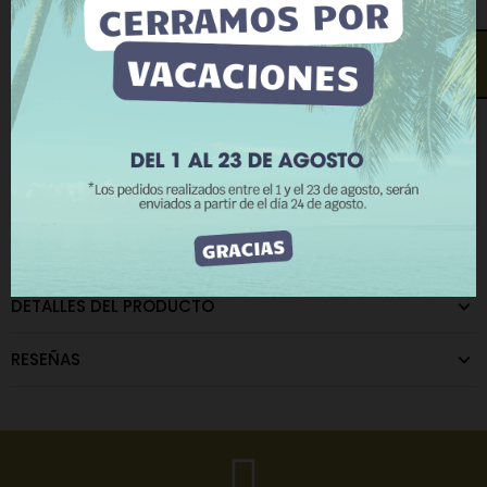
Para dar su consentimiento sobre su uso pulse el
La cantidad mínima en el pedido de compra para el producto es
botón Acepto.
10.
¿Te llamamos?
Más información
Personalizar cookies
RECHAZAR TODO
CATEGORÍAS:
Inicio
,
OUTLET
,
Hebillas Outlet
ACEPTO
DESCRIPCIÓN
DETALLES DEL PRODUCTO
RESEÑAS