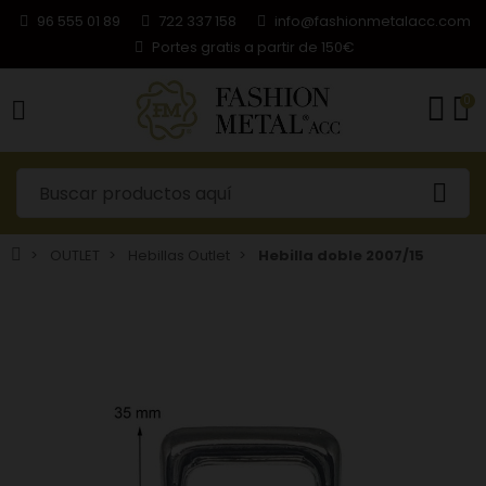
96 555 01 89
722 337 158
info@fashionmetalacc.com
Portes gratis a partir de 150€
0
OUTLET
Hebillas Outlet
Hebilla doble 2007/15