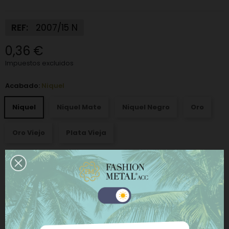
REF:
2007/15 N
0,36 €
Impuestos excluidos
Acabado:
Niquel
Niquel
Niquel Mate
Niquel Negro
Oro
Oro Viejo
Plata Vieja
−
+
AÑADIR AL CARRITO
Este sitio web utiliza cookies propias y de terceros
COMPRAR AHORA
para mejorar nuestros servicios y mostrarle
publicidad relacionada con sus preferencias
Añadir a la lista de deseos
Añadir a comparar
mediante el análisis de sus hábitos de navegación.