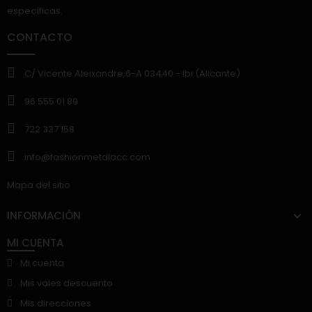
específicas.
CONTACTO
C/ Vicente Aleixandre,6-A 03440.- Ibi (Alicante)
96 555 01 89
722 337 158
info@fashionmetalacc.com
Mapa del sitio
INFORMACIÓN
MI CUENTA
Mi cuenta
Mis vales descuento
Mis direcciones