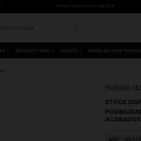
m
Portes gratis a partir de 150€
LAS
MOSQUETONES
OLLAOS
HERRAJES PARA PERRO
20
Hebilla d
STOCK DISP
POSIBILIDA
ACABADOS
REF:
2513/