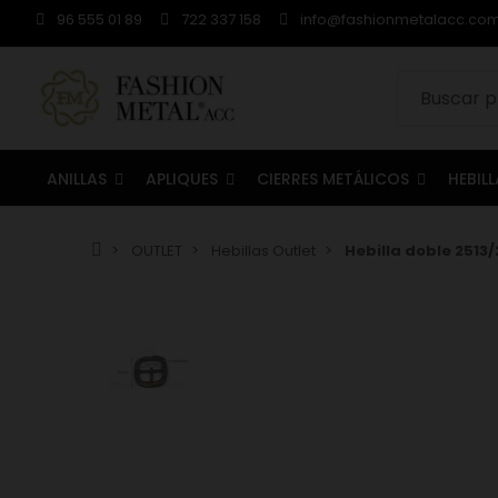
96 555 01 89
722 337 158
info@fashionmetalacc.co
ANILLAS
APLIQUES
CIERRES METÁLICOS
HEBIL
OUTLET
Hebillas Outlet
Hebilla doble 2513/