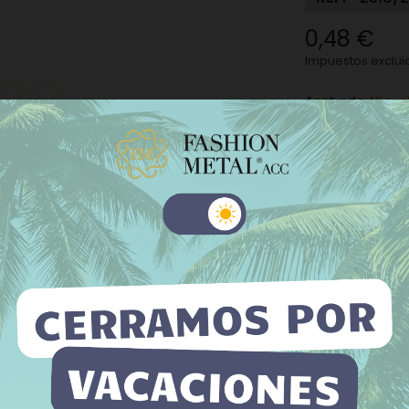
0,48 €
Impuestos exclui
Acabado:
Nique
Niquel
N
Oro Viejo
−
+
 sitio web utiliza cookies propias y de terceros para mejorar
tros servicios y mostrarle publicidad relacionada con sus
Añadir a la l
erencias mediante el análisis de sus hábitos de navegación. Para
su consentimiento sobre su uso pulse el botón Acepto.
La cantidad míni
 información
Personalizar cookies