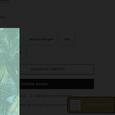
dos
l
iquel Mate
Niquel Negro
Oro
Plata Vieja
AÑADIR AL CARRITO
COMPRAR AHORA
ista de deseos
Añadir a comparar
¿Te llamamos?
ma en el pedido de compra para el producto es 10.