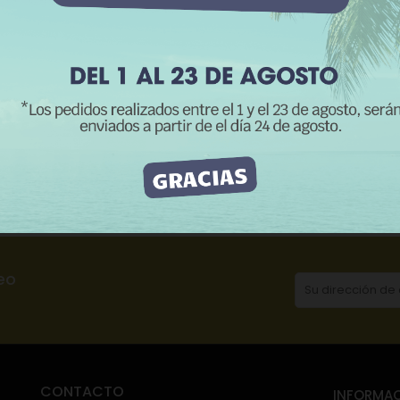
RECHAZAR TODO
ACEPTO
CATEGORÍAS:
In
scripción
Detalles del producto
Rese
eo
CONTACTO
INFORMA