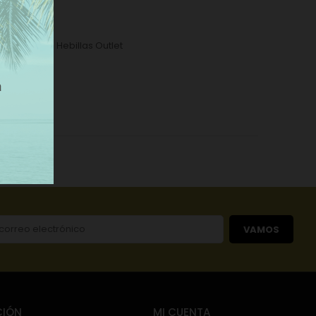
icio
,
OUTLET
,
Hebillas Outlet
ñas
VAMOS
CIÓN
MI CUENTA