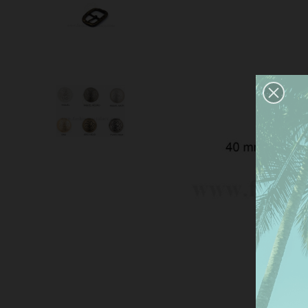
Este
nues
pref
dar 
Más