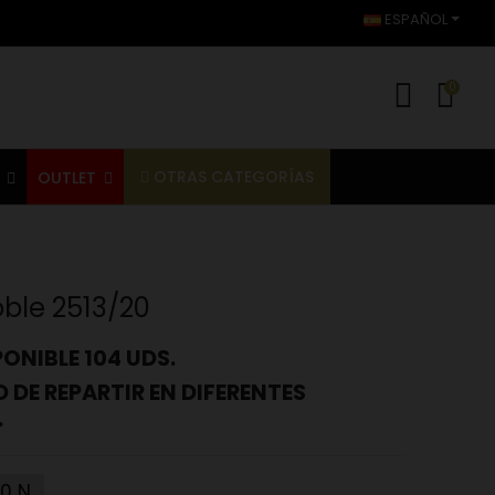
ESPAÑOL
0
OTRAS CATEGORÍAS
S
OUTLET
oble 2513/20
ONIBLE 104 UDS.
D DE REPARTIR EN DIFERENTES
.
20 N