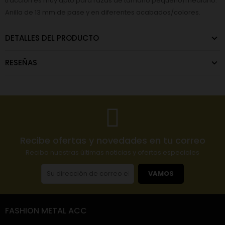
tracción es muy apto para razas de tamaño pequeño/mediano.
Anilla de 13 mm de pase y en diferentes acabados/colores.
DETALLES DEL PRODUCTO
RESEÑAS
Recibe ofertas y novedades en tu correo
Reciba nuestras últimas noticias y ofertas especiales
VAMOS
FASHION METAL ACC