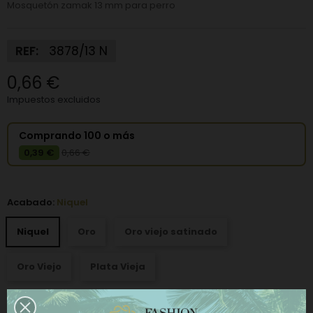
Mosquetón zamak 13 mm para perro
REF:
3878/13 N
0,66 €
Impuestos excluidos
Comprando 100 o más
0,39 €
0,66 €
Acabado:
Niquel
Niquel
Oro
Oro viejo satinado
Oro Viejo
Plata Vieja