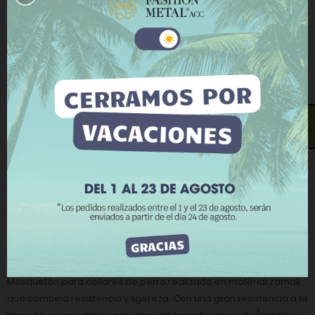
−
+
AÑADIR AL CARRITO
Este sitio web utiliza cookies propias y de terceros
COMPRAR AHORA
para mejorar nuestros servicios y mostrarle
publicidad relacionada con sus preferencias
Añadir a la lista de deseos
Añadir a comparar
mediante el análisis de sus hábitos de navegación.
Para dar su consentimiento sobre su uso pulse el
La cantidad mínima en el pedido de compra para el producto es
botón Acepto.
10.
¿Te llamamos?
Más información
Personalizar cookies
RECHAZAR TODO
CATEGORÍAS:
Herrajes para collares de perros
,
ACEPTO
Mosquetones para collares de perros
DESCRIPCIÓN
Mosquetón para collares de perro realizado en material zamak
que combina resistencia y ligereza. Con una gran resistencia a la