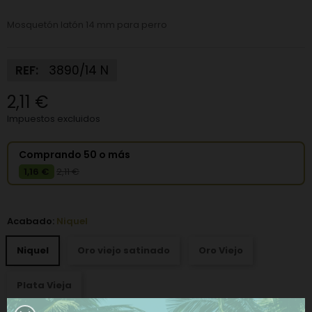
Mosquetón latón 14 mm para perro
REF:
3890/14 N
2,11 €
Impuestos excluidos
Comprando 50 o más
1,16 €
2,11 €
Acabado:
Niquel
Niquel
Oro viejo satinado
Oro Viejo
Plata Vieja