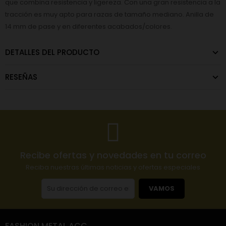
que combina resistencia y ligereza. Con una gran resistencia a la
tracción es muy apto para razas de tamaño mediano. Anilla de
14 mm de pase y en diferentes acabados/colores.
DETALLES DEL PRODUCTO
RESEÑAS
Recibe ofertas y novedades en tu correo
Reciba nuestras últimas noticias y ofertas especiales
VAMOS
FASHION METAL ACC