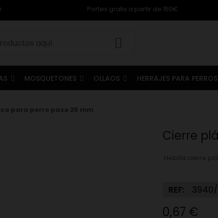
m
Portes gratis a partir de 150€
LAS
MOSQUETONES
OLLAOS
HERRAJES PARA PERRO
tico para perro pase 25 mm
Cierre pl
Hebilla cierre p
REF:
3940/
0,67 €