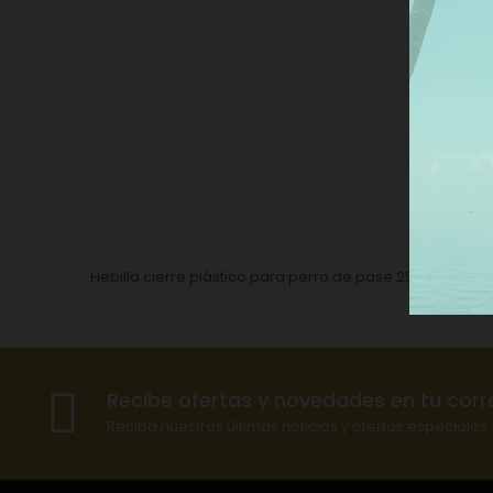
De
Hebilla cierre plástico para perro de pase 25 mm,con un
Recibe ofertas y novedades en tu corr
Reciba nuestras últimas noticias y ofertas especiales