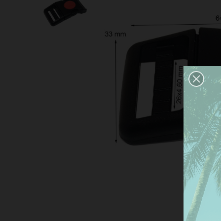
Este
nues
pref
dar 
Más