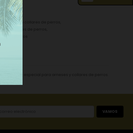
errajes para collares de perros
,
o para collares de perros
,
ares de perros
ñas
es. Articulo especial para arneses y collares de perros.
VAMOS