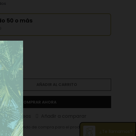
dos
o 50 o más
€
AÑADIR AL CARRITO
COMPRAR AHORA
ista de deseos
Añadir a comparar
ma en el pedido de compra para el producto es 10.
¿Te llamamos?