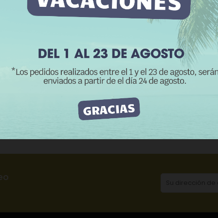
RECHAZAR TODO
ACEPTO
CATEGORÍAS:
H
Artículos plástic
Cierres para coll
scripción
Detalles del producto
Rese
 cierre deslizante de seguridad rojo para evitar aperturas accidental
eo