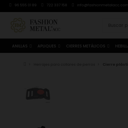
96 555 01 89
722 337 158
info@fashionmetalacc.co
ANILLAS
APLIQUES
CIERRES METÁLICOS
HEBIL
Herrajes para collares de perros
Cierre plás