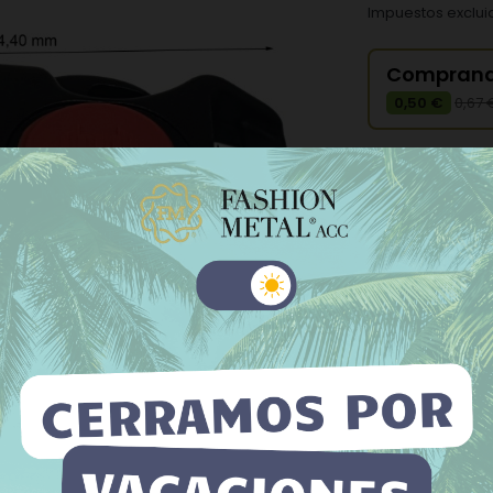
Impuestos exclui
Comprand
0,50 €
0,67 
Color:
Negro
−
+
 sitio web utiliza cookies propias y de terceros para mejorar
tros servicios y mostrarle publicidad relacionada con sus
Añadir a la l
erencias mediante el análisis de sus hábitos de navegación. Para
su consentimiento sobre su uso pulse el botón Acepto.
La cantidad míni
 información
Personalizar cookies