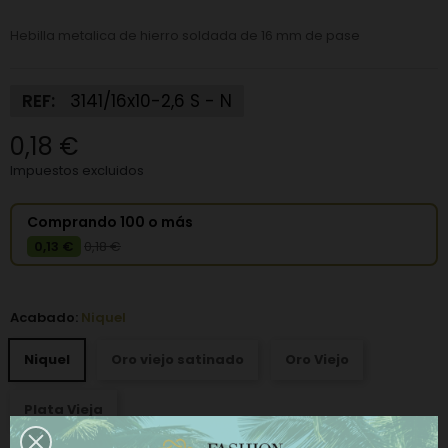
Hebilla metalica de hierro soldada de 16 mm de pase
REF:
3141/16x10-2,6 S - N
0,18 €
Impuestos excluidos
Comprando 100 o más
0,13 €
0,18 €
Acabado:
Niquel
Niquel
Oro viejo satinado
Oro Viejo
Plata Vieja