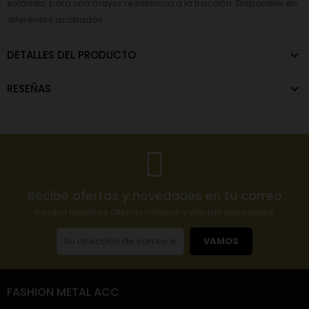
soldada, para una mayor resistencia a la tracción. Disponible en
diferentes acabados
DETALLES DEL PRODUCTO
RESEÑAS
Recibe ofertas y novedades en tu correo
Reciba nuestras últimas noticias y ofertas especiales
VAMOS
FASHION METAL ACC