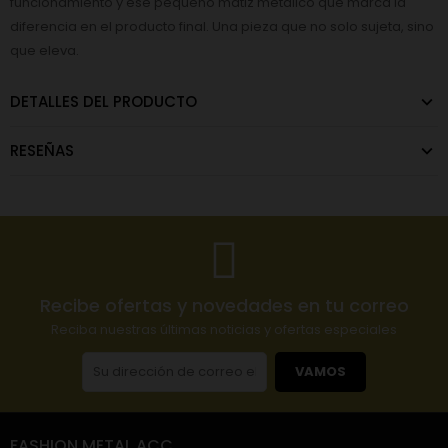
funcionamiento y ese pequeño matiz metálico que marca la
diferencia en el producto final. Una pieza que no solo sujeta, sino
que eleva.
DETALLES DEL PRODUCTO
RESEÑAS
Recibe ofertas y novedades en tu correo
Reciba nuestras últimas noticias y ofertas especiales
VAMOS
FASHION METAL ACC