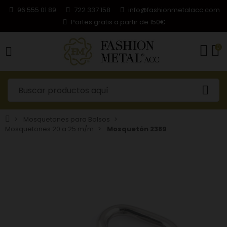
96 555 01 89
722 337 158
info@fashionmetalacc.com
Portes gratis a partir de 150€
0
Mosquetones para Bolsos
Mosquetones 20 a 25 m/m
Mosquetón 2389