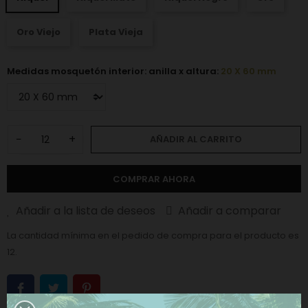
Oro Viejo
Plata Vieja
Medidas mosquetón interior: anilla x altura:
20 X 60 mm
−
+
AÑADIR AL CARRITO
COMPRAR AHORA
Añadir a la lista de deseos
Añadir a comparar
La cantidad mínima en el pedido de compra para el producto es
12.