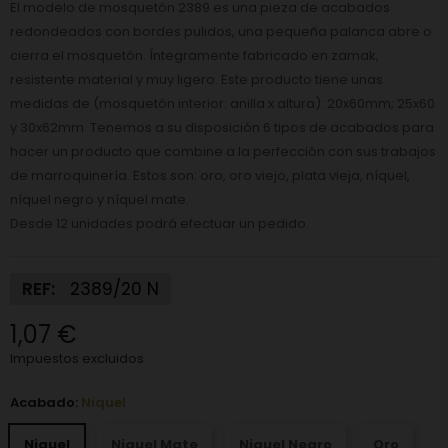
El modelo de mosquetón 2389 es una pieza de acabados
redondeados con bordes pulidos, una pequeña palanca abre o
cierra el mosquetón. Íntegramente fabricado en zamak,
resistente material y muy ligero. Este producto tiene unas
medidas de (mosquetón interior: anilla x altura): 20x60mm; 25x60
y 30x62mm. Tenemos a su disposición 6 tipos de acabados para
hacer un producto que combine a la perfección con sus trabajos
de marroquinería. Estos son: oro, oro viejo, plata vieja, níquel,
níquel negro y níquel mate.
Desde 12 unidades podrá efectuar un pedido.
REF:
2389/20 N
1,07 €
Impuestos excluidos
Acabado:
Niquel
Niquel
Niquel Mate
Niquel Negro
Oro