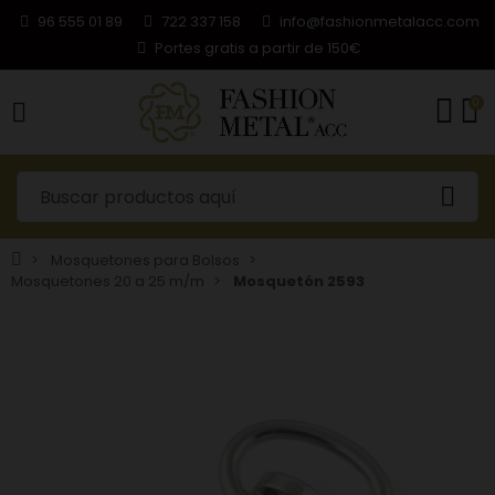
96 555 01 89
722 337 158
info@fashionmetalacc.com
Portes gratis a partir de 150€
0
Mosquetones para Bolsos
Mosquetones 20 a 25 m/m
Mosquetón 2593