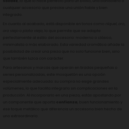
solidez
, lo que lo hace perfecto para un bolso, una bandolera o
cualquier accesorio que precise una unión fiable y bien
integrada.
En cuanto al acabado, está disponible en tonos como
níquel
,
oro
,
oro viejo
o
plata vieja
, lo que permite que se adapte
perfectamente al estilo del accesorio: moderno o clásico,
minimalista o más elaborado. Esta variedad cromática añade la
posibilidad de crear una pieza que no solo funcione bien, sino
que también luzca con carácter.
Para artesanos y marcas que operan en tiradas pequeñas o
series personalizadas, este mosquetón es una opción
especialmente adecuada: su compra no exige grandes
volúmenes, lo que facilita integrarlo sin complicaciones en la
producción. Al incorporarlo en una pieza, estás apostando por
un componente que aporta
confianza
, buen funcionamiento y
ese toque metálico que diferencia un accesorio bien hecho de
uno extraordinario.