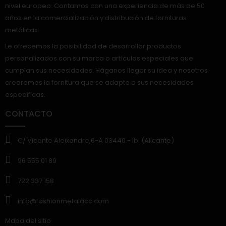
nivel europeo. Contamos con una experiencia de más de 50
años en la comercialización y distribución de fornituras
metálicas.
Le ofrecemos la posibilidad de desarrollar productos
personalizados con su marca o artículos especiales que
cumplan sus necesidades. Háganos llegar su idea y nosotros
crearemos la fornitura que se adapte a sus necesidades
específicas.
CONTACTO
C/ Vicente Aleixandre,6-A 03440.- Ibi (Alicante)
96 555 01 89
722 337 158
info@fashionmetalacc.com
Mapa del sitio