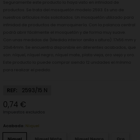
Seguramente este producto lo haya visto en infinidad de
productos. Se trata del mosquetón modelo 2593. Es uno de
nuestros artículos más solicitados. Un mosquetón utilizado para
infinidad de productos de marroquinería. Con la palanca central
podrá abrir fácilmente el mosquetón y de forma muy suave.
Con unas medidas de (Medida interior anilla x altura): 17x56 mm y
20x64mm. Se encuentra disponible en diferentes acabados, que
son: níquel, níquel negro, níquel mate, plata vieja, oro viejo y oro.
Este producto lo puede comprar siendo 12 unidades el mínimo
para realizar el pedido.
REF:
2593/15 N
0,74 €
Impuestos excluidos
Acabado:
Niquel
Niquel
Niquel Mate
Niquel Negro
Oro