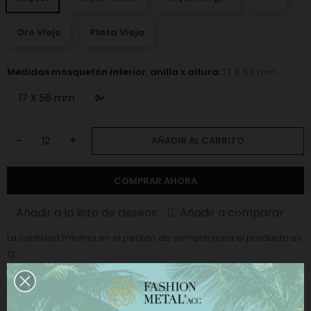
Oro Viejo
Plata Vieja
Medidas mosquetón interior: anilla x altura:
17 X 56 mm
−
+
AÑADIR AL CARRITO
COMPRAR AHORA
Añadir a la lista de deseos
Añadir a comparar
La cantidad mínima en el pedido de compra para el producto es
12.