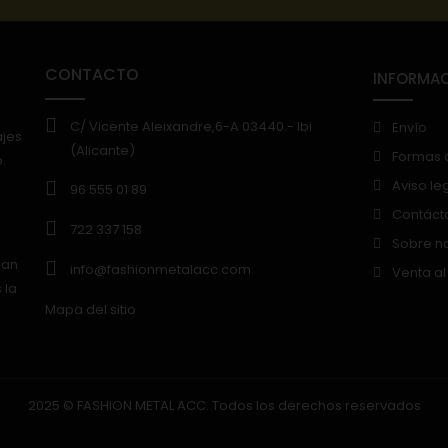
CONTACTO
INFORMA
C/ Vicente Aleixandre,6-A 03440.- Ibi
Envío
ajes
(Alicante)
Formas 
.
Aviso le
96 555 01 89
Contáct
722 337 158
Sobre n
lan
info@fashionmetalacc.com
Venta al
 la
Mapa del sitio
2025 © FASHION METAL ACC. Todos los derechos reservados