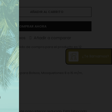
AÑADIR AL CARRITO
COMPRAR AHORA
ista de deseos
Añadir a comparar
ma en el pedido de compra para el producto es 12.
¿Te llamamos?
osquetones para Bolsos
,
Mosquetones 8 a 15 m/m
,
 a 25 m/m
ñas
con cinta de paso interior reducido. Está fabricado