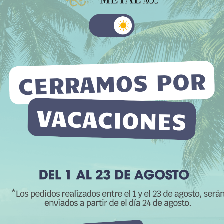
−
+
 sitio web utiliza cookies propias y de terceros para mejorar
Añadir a la l
tros servicios y mostrarle publicidad relacionada con sus
La cantidad míni
erencias mediante el análisis de sus hábitos de navegación. Para
su consentimiento sobre su uso pulse el botón Acepto.
 información
Personalizar cookies
RECHAZAR TODO
ACEPTO
CATEGORÍAS:
M
Mosquetones 20
scripción
Detalles del producto
Rese
cuidan cada detalle de sus piezas: desde bolsos hasta accesorios 