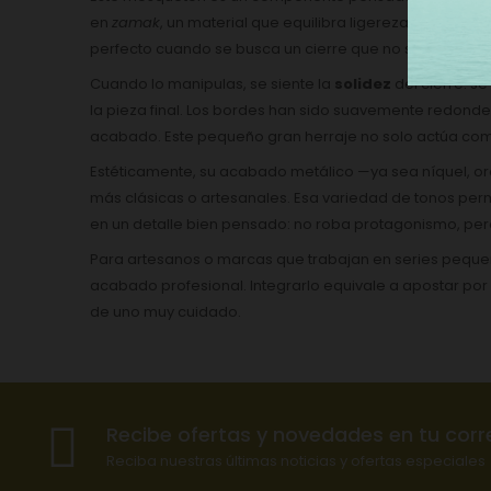
en
zamak
, un material que equilibra ligereza y buena
re
perfecto cuando se busca un cierre que no sobresalga 
Cuando lo manipulas, se siente la
solidez
del cierre: s
la pieza final. Los bordes han sido suavemente redondea
acabado. Este pequeño gran herraje no solo actúa como 
Estéticamente, su acabado metálico —ya sea níquel, or
más clásicas o artesanales. Esa variedad de tonos perm
en un detalle bien pensado: no roba protagonismo, per
Para artesanos o marcas que trabajan en series pequeñ
acabado profesional. Integrarlo equivale a apostar po
de uno muy cuidado.
Recibe ofertas y novedades en tu corr
Reciba nuestras últimas noticias y ofertas especiales