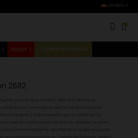
ESPAÑOL
0
OTRAS CATEGORÍAS
S
OUTLET
n 2692
quetón para bolsos modelo 2692 le traemos un
a clásica pero con matices que lo hacen novedoso.
formas planas y redondeadas que le confieren un
ero sencillo. Este modelo podrá ser utilizado en gran
uctos de marroquinería, aportando un toque especial
Lo encontrará disponible en 2 medidas (interior: anilla x