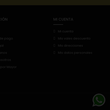
CIÓN
MI CUENTA
Mi cuenta
de pago
Mis vales descuento
gal
Mis direcciones
anos
Mis datos personales
osotros
 por Mayor