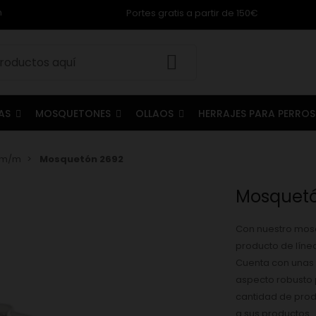
m
Portes gratis a partir de 150€
LAS
MOSQUETONES
OLLAOS
HERRAJES PARA PERRO
5 m/m
Mosquetón 2692
Mosquetó
Con nuestro mos
producto de líne
Cuenta con unas 
aspecto robusto p
cantidad de prod
a sus productos. 