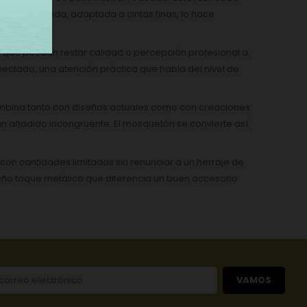
iseño. Su medida, adaptada a cintas finas, lo hace
ras que puedan restar calidad o percepción profesional a
nectado, una atención práctica que habla del nivel de
combina tanto con diseños actuales como con creaciones
un añadido incongruente. El mosquetón se convierte así
n cantidades limitadas sin renunciar a un herraje de
eño toque metálico que diferencia un buen accesorio
VAMOS