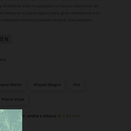
 y 20x60mm. Este mosquetón lo hemos fabricado en
l ideal por su peso ligero pero gran resistencia a la
12 unidades minimo pueden realizar sus pedidos.
15 N
dos
l
iquel Mate
Niquel Negro
Oro
Plata Vieja
n interior: anilla x altura:
15 X 60 mm