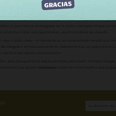
sistencia
, ideal para un uso cotidiano sin que el herraje reste al d
pero que cumpla con toda la funcionalidad.
e abre con cierta fluidez, se cierra con firmeza, y no presenta holgu
dos, lo que reduce el desgaste de la cinta o del tejido al que va co
unión funcional, sino que también aporta carácter al conjunto.
o viejo o plata vieja— lo convierte en un componente versátil que 
ite integrarlo armoniosamente en distintas líneas, sin que parezca 
o eleva la percepción del accesorio.
as, este mosquetón es especialmente adecuado. Permite trabajar co
r una pieza que aporta
confianza
, buen funcionamiento y ese pequ
eo