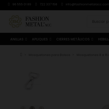
96 555 01 89
722 337 158
info@fashionmetalacc.co
ANILLAS
APLIQUES
CIERRES METÁLICOS
HEBIL
Mosquetones para Bolsos
Mosquetones 8 a 1