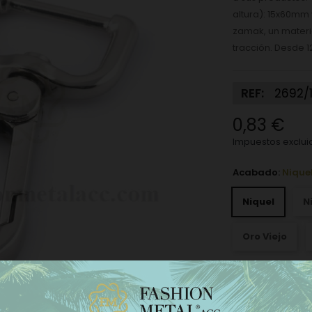
altura): 15x60mm
zamak, un materia
tracción. Desde 
REF:
2692/
0,83 €
Impuestos exclui
Acabado:
Nique
Niquel
N
Oro Viejo
Medidas mosquetó