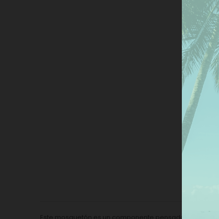
Este
nues
pref
dar 
Más
De
Este mosquetón es un componente pensado para quienes 