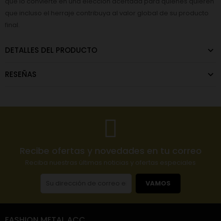
que lo convierte en una elección acertada para quienes quieren
que incluso el herraje contribuya al valor global de su producto
final.
DETALLES DEL PRODUCTO
RESEÑAS
Recibe ofertas y novedades en tu correo
Reciba nuestras últimas noticias y ofertas especiales
VAMOS
FASHION METAL ACC