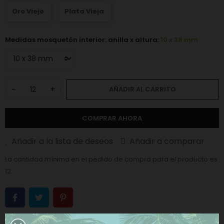
Oro Viejo
Plata Vieja
Medidas mosquetón interior: anilla x altura:
10 x 38 mm
−
+
AÑADIR AL CARRITO
COMPRAR AHORA
Añadir a la lista de deseos
Añadir a comparar
La cantidad mínima en el pedido de compra para el producto es
12.
CATEGORÍAS:
Mosquetones para Bolsos
,