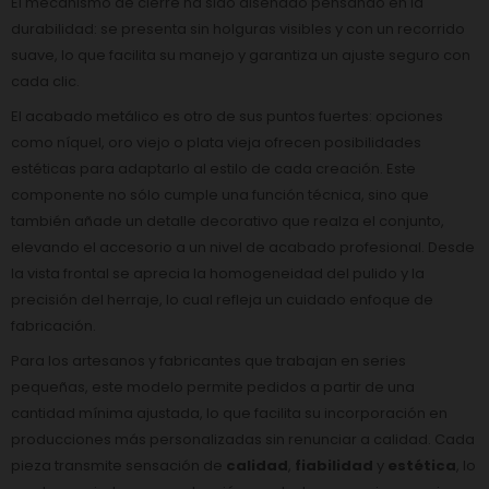
El mecanismo de cierre ha sido diseñado pensando en la
durabilidad: se presenta sin holguras visibles y con un recorrido
suave, lo que facilita su manejo y garantiza un ajuste seguro con
cada clic.
El acabado metálico es otro de sus puntos fuertes: opciones
como níquel, oro viejo o plata vieja ofrecen posibilidades
estéticas para adaptarlo al estilo de cada creación. Este
componente no sólo cumple una función técnica, sino que
también añade un detalle decorativo que realza el conjunto,
elevando el accesorio a un nivel de acabado profesional. Desde
la vista frontal se aprecia la homogeneidad del pulido y la
precisión del herraje, lo cual refleja un cuidado enfoque de
fabricación.
Para los artesanos y fabricantes que trabajan en series
pequeñas, este modelo permite pedidos a partir de una
cantidad mínima ajustada, lo que facilita su incorporación en
producciones más personalizadas sin renunciar a calidad. Cada
pieza transmite sensación de
calidad
,
fiabilidad
y
estética
, lo