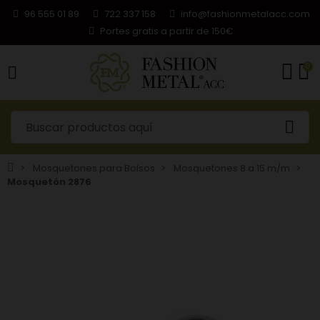
96 555 01 89
722 337 158
info@fashionmetalacc.com
Portes gratis a partir de 150€
0
Mosquetones para Bolsos
Mosquetones 8 a 15 m/m
Mosquetón 2876