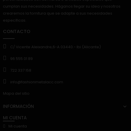
cumplan sus necesidades. Háganos llegar su idea y nosotros
crearemos la fornitura que se adapte a sus necesidades
específicas.
CONTACTO
C/ Vicente Aleixandre,6-A 03440.- Ibi (Alicante)
96 555 01 89
722 337 158
info@fashionmetalacc.com
Mapa del sitio
INFORMACIÓN
MI CUENTA
Mi cuenta