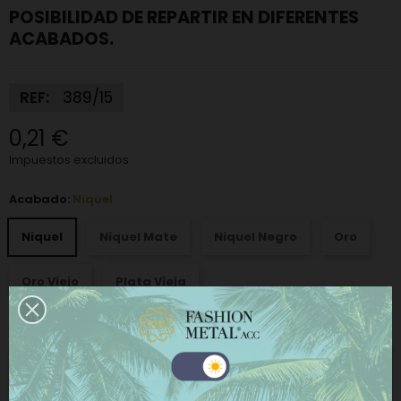
POSIBILIDAD DE REPARTIR EN DIFERENTES
ACABADOS.
REF:
389/15
0,21 €
Impuestos excluidos
Acabado:
Niquel
Niquel
Niquel Mate
Niquel Negro
Oro
Oro Viejo
Plata Vieja
−
+
AÑADIR AL CARRITO
Este sitio web utiliza cookies propias y de terceros
para mejorar nuestros servicios y mostrarle
COMPRAR AHORA