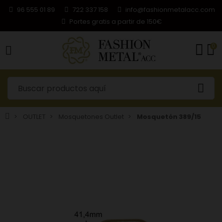
96 555 01 89
722 337 158
info@fashionmetalacc.com
Portes gratis a partir de 150€
0
OUTLET
Mosquetones Outlet
Mosquetón 389/15