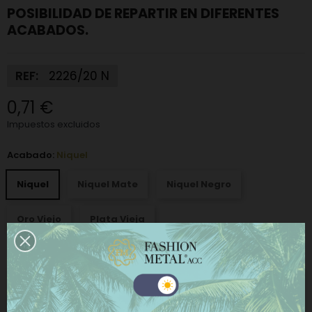
POSIBILIDAD DE REPARTIR EN DIFERENTES
ACABADOS.
REF:
2226/20 N
0,71 €
Impuestos excluidos
Acabado:
Niquel
Niquel
Niquel Mate
Niquel Negro
Oro Viejo
Plata Vieja
−
+
AÑADIR AL CARRITO
Este sitio web utiliza cookies propias y de terceros
para mejorar nuestros servicios y mostrarle
COMPRAR AHORA