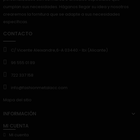
cumplan sus necesidades. Háganos llegar su idea y nosotros
crearemos la fornitura que se adapte a sus necesidades
específicas.
CONTACTO
C/ Vicente Aleixandre,6-A 03440.- Ibi (Alicante)
96 555 01 89
722 337 158
info@fashionmetalacc.com
Mapa del sitio
INFORMACIÓN
MI CUENTA
Mi cuenta