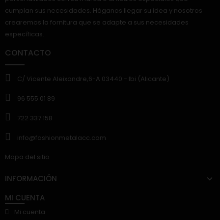
cumplan sus necesidades. Háganos llegar su idea y nosotros
crearemos la fornitura que se adapte a sus necesidades
específicas.
CONTACTO
C/ Vicente Aleixandre,6-A 03440.- Ibi (Alicante)
96 555 01 89
722 337 158
info@fashionmetalacc.com
Mapa del sitio
INFORMACIÓN
MI CUENTA
Mi cuenta