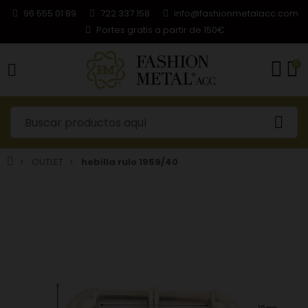
96 555 01 89
722 337 158
info@fashionmetalacc.com
Portes gratis a partir de 150€
0
OUTLET
hebilla rulo 1959/40