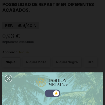
POSIBILIDAD DE REPARTIR EN DIFERENTES
ACABADOS.
REF:
1959/40 N
0,93 €
Impuestos excluidos
Acabado:
Niquel
Niquel
Niquel Mate
Niquel Negro
Oro
Oro Viejo
Plata Vieja
−
+
AÑADIR AL CARRITO
Este sitio web utiliza cookies propias y de terceros
para mejorar nuestros servicios y mostrarle
publicidad relacionada con sus preferencias
COMPRAR AHORA