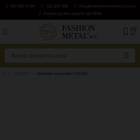
96 555 01 89
722 337 158
info@fashionmetalacc.com
Portes gratis a partir de 150€
0
OUTLET
Hebilla sencilla 702/30