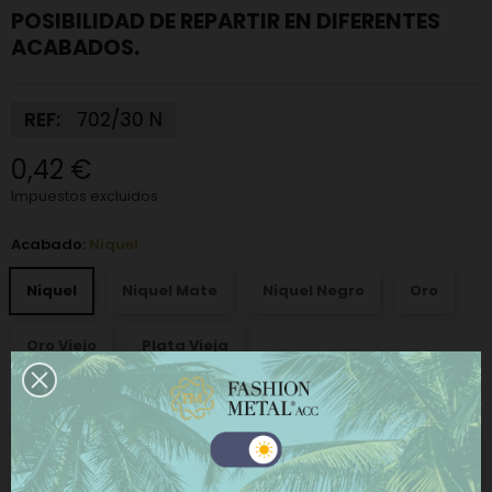
POSIBILIDAD DE REPARTIR EN DIFERENTES
ACABADOS.
REF:
702/30 N
0,42 €
Impuestos excluidos
Acabado:
Niquel
Niquel
Niquel Mate
Niquel Negro
Oro
Oro Viejo
Plata Vieja
−
+
AÑADIR AL CARRITO
Este sitio web utiliza cookies propias y de terceros
para mejorar nuestros servicios y mostrarle
COMPRAR AHORA