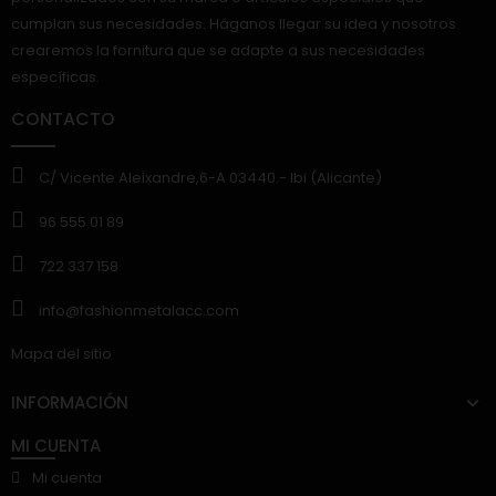
cumplan sus necesidades. Háganos llegar su idea y nosotros
crearemos la fornitura que se adapte a sus necesidades
específicas.
CONTACTO
C/ Vicente Aleixandre,6-A 03440.- Ibi (Alicante)
96 555 01 89
722 337 158
info@fashionmetalacc.com
Mapa del sitio
INFORMACIÓN
MI CUENTA
Mi cuenta