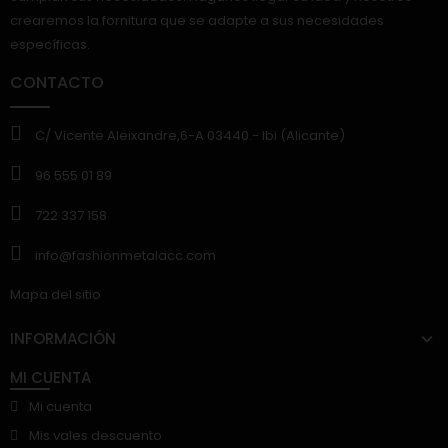
crearemos la fornitura que se adapte a sus necesidades
específicas.
CONTACTO
C/ Vicente Aleixandre,6-A 03440.- Ibi (Alicante)
96 555 01 89
722 337 158
info@fashionmetalacc.com
Mapa del sitio
INFORMACIÓN
MI CUENTA
Mi cuenta
Mis vales descuento