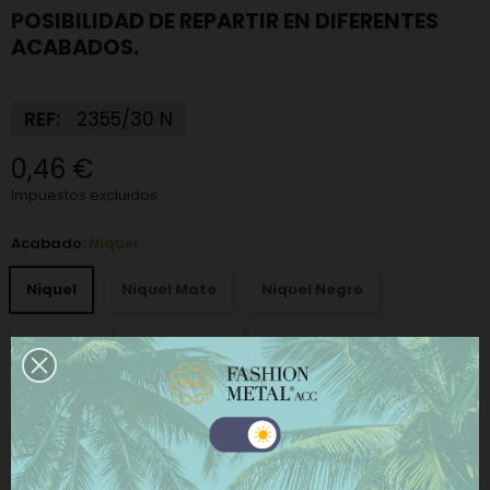
POSIBILIDAD DE REPARTIR EN DIFERENTES
ACABADOS.
REF:
2355/30 N
0,46 €
Impuestos excluidos
Acabado:
Niquel
Niquel
Niquel Mate
Niquel Negro
Oro Viejo
Plata Vieja
−
+
AÑADIR AL CARRITO
Este sitio web utiliza cookies propias y de terceros
para mejorar nuestros servicios y mostrarle
publicidad relacionada con sus preferencias
COMPRAR AHORA