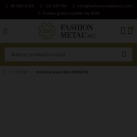
96 555 01 89
722 337 158
info@fashionmetalacc.com
Portes gratis a partir de 150€
0
OUTLET
Hebilla sencilla 2355/30