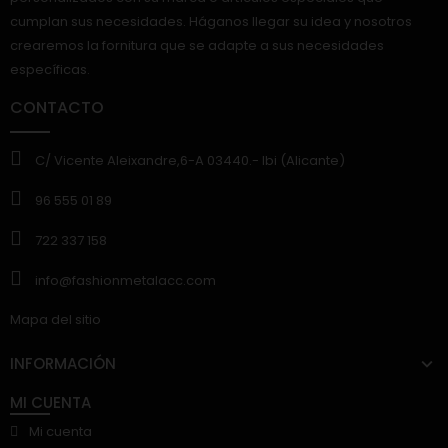
cumplan sus necesidades. Háganos llegar su idea y nosotros
crearemos la fornitura que se adapte a sus necesidades
específicas.
CONTACTO
C/ Vicente Aleixandre,6-A 03440.- Ibi (Alicante)
96 555 01 89
722 337 158
info@fashionmetalacc.com
Mapa del sitio
INFORMACIÓN
MI CUENTA
Mi cuenta