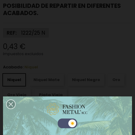
POSIBILIDAD DE REPARTIR EN DIFERENTES
ACABADOS.
REF:
1222/25 N
0,43 €
Impuestos excluidos
Acabado:
Niquel
Niquel
Niquel Mate
Niquel Negro
Oro
Oro Viejo
Plata Vieja
−
+
AÑADIR AL CARRITO
Este sitio web utiliza cookies propias y de terceros
para mejorar nuestros servicios y mostrarle
COMPRAR AHORA