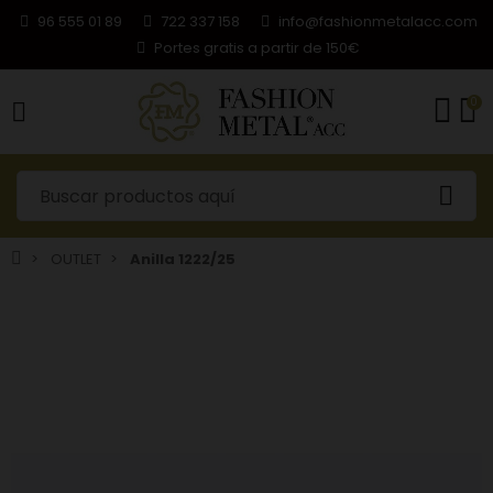
96 555 01 89
722 337 158
info@fashionmetalacc.com
Portes gratis a partir de 150€
0
OUTLET
Anilla 1222/25