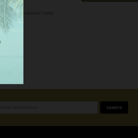
icio
,
OUTLET
,
Hebillas Outlet
VAMOS