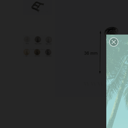
Este
nues
pref
dar 
Más