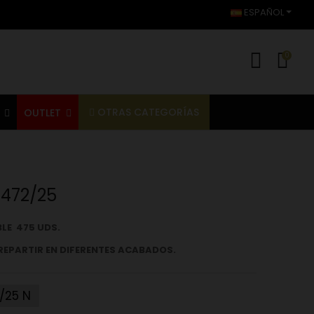
ESPAÑOL
0
OTRAS CATEGORÍAS
S
OUTLET
6472/25
BLE 475
UDS.
 REPARTIR EN DIFERENTES ACABADOS.
/25 N