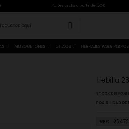
m
Portes gratis a partir de 150€
LAS
MOSQUETONES
OLLAOS
HERRAJES PARA PERRO
Hebilla 2
STOCK DISPONI
POSIBILIDAD DE
REF:
26472