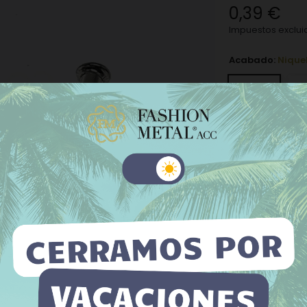
0,39 €
Impuestos exclui
Acabado:
Nique
Niquel
N
Plata Vieja
−
+
 sitio web utiliza cookies propias y de terceros para mejorar
Añadir a la l
tros servicios y mostrarle publicidad relacionada con sus
erencias mediante el análisis de sus hábitos de navegación. Para
La cantidad míni
su consentimiento sobre su uso pulse el botón Acepto.
 información
Personalizar cookies