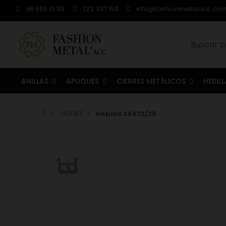
96 555 01 89
722 337 158
info@fashionmetalacc.co
ANILLAS
APLIQUES
CIERRES METÁLICOS
HEBIL
OUTLET
Hebilla 26472/25