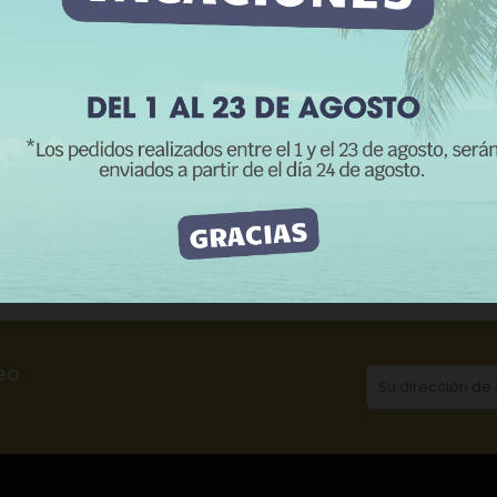
RECHAZAR TODO
ACEPTO
CATEGORÍAS:
In
Detalles del producto
Reseñas
eo