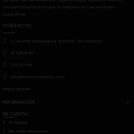
crearemos la fornitura que se adapte a sus necesidades
específicas.
CONTACTO
C/ Vicente Aleixandre,6-A 03440.- Ibi (Alicante)
96 555 01 89
722 337 158
info@fashionmetalacc.com
Mapa del sitio
INFORMACIÓN
MI CUENTA
Mi cuenta
Mis vales descuento