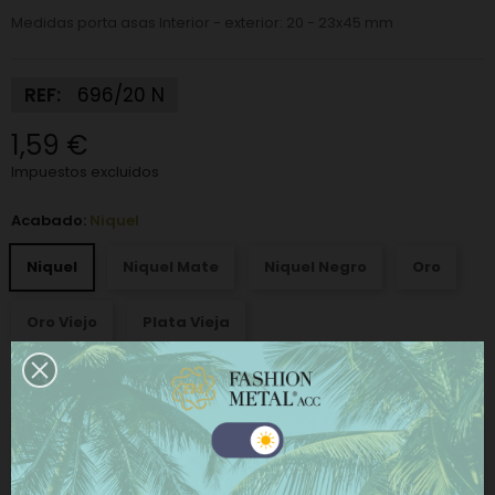
Medidas porta asas Interior - exterior: 20 - 23x45 mm
REF:
696/20 N
1,59 €
Impuestos excluidos
Acabado:
Niquel
Niquel
Niquel Mate
Niquel Negro
Oro
Oro Viejo
Plata Vieja
−
+
AÑADIR AL CARRITO
Este sitio web utiliza cookies propias y de terceros
COMPRAR AHORA
para mejorar nuestros servicios y mostrarle
publicidad relacionada con sus preferencias