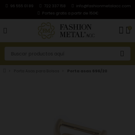
96 555 01 89
722 337 158
info@fashionmetalacc.com
Portes gratis a partir de 150€
0
Porta Asas para Bolsos
Porta asas 696/20