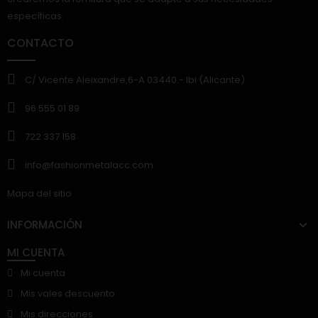
específicas.
CONTACTO
C/ Vicente Aleixandre,6-A 03440.- Ibi (Alicante)
96 555 01 89
722 337 158
info@fashionmetalacc.com
Mapa del sitio
INFORMACIÓN
MI CUENTA
Mi cuenta
Mis vales descuento
Mis direcciones