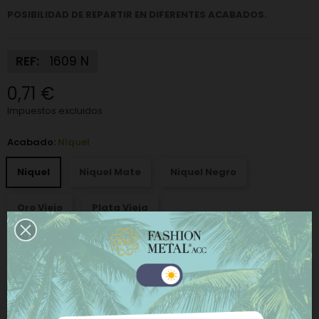
POSIBILIDAD DE REPARTIR EN DIFERENTES ACABADOS.
REF:
1609 N
0,71 €
Impuestos excluidos
Acabado:
Niquel
Niquel
Niquel Mate
Niquel Negro
Oro Viejo
Plata Vieja
−
+
AÑADIR AL CARRITO
Este sitio web utiliza cookies propias y de terceros
para mejorar nuestros servicios y mostrarle
COMPRAR AHORA
publicidad relacionada con sus preferencias
mediante el análisis de sus hábitos de navegación.