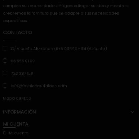
cumplan sus necesidades. Háganos llegar su idea y nosotros
crearemos la fornitura que se adapte a sus necesidades
específicas.
CONTACTO
C/ Vicente Aleixandre,6-A 03440.- Ibi (Alicante)
96 555 01 89
722 337 158
info@fashionmetalacc.com
Mapa del sitio
INFORMACIÓN
MI CUENTA
Mi cuenta