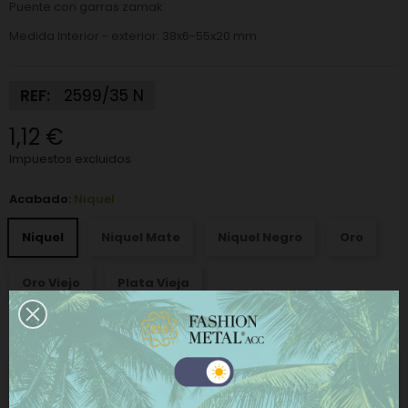
Puente con garras zamak
Medida Interior - exterior: 38x6-55x20 mm
REF:
2599/35 N
1,12 €
Impuestos excluidos
Acabado:
Niquel
Niquel
Niquel Mate
Niquel Negro
Oro
Oro Viejo
Plata Vieja
−
+
AÑADIR AL CARRITO
Este sitio web utiliza cookies propias y de terceros
para mejorar nuestros servicios y mostrarle
COMPRAR AHORA