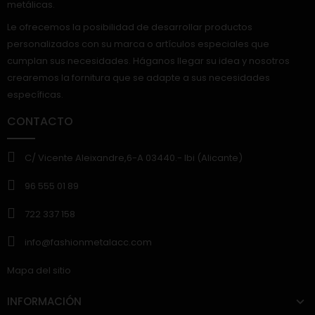
metálicas.
Le ofrecemos la posibilidad de desarrollar productos
personalizados con su marca o artículos especiales que
cumplan sus necesidades. Háganos llegar su idea y nosotros
crearemos la fornitura que se adapte a sus necesidades
específicas.
CONTACTO
C/ Vicente Aleixandre,6-A 03440.- Ibi (Alicante)
96 555 01 89
722 337 158
info@fashionmetalacc.com
Mapa del sitio
INFORMACIÓN