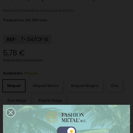
Remache hembra cono plano 9 mm
Paquetes de 100 uds.
REF:
T-34/CP N
5,78 €
Impuestos excluidos
Acabado:
Niquel
Niquel
Niquel Mate
Niquel Negro
Oro
Oro Viejo
Plata Vieja
Paquetes:
100 Uds
Este sitio web utiliza cookies propias y de terceros