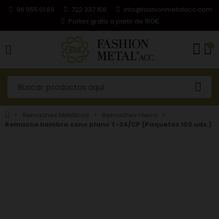
96 555 01 89
722 337 158
info@fashionmetalacc.com
Portes gratis a partir de 150€
0
Remaches Metálicos
Remaches Hierro
Remache hembra cono plano T-34/CP (Paquetes 100 uds.)