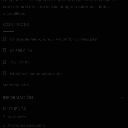
crearemos la fornitura que se adapte a sus necesidades
específicas.
CONTACTO
C/ Vicente Aleixandre,6-A 03440.- Ibi (Alicante)
96 555 01 89
722 337 158
info@fashionmetalacc.com
Mapa del sitio
INFORMACIÓN
MI CUENTA
Mi cuenta
Mis vales descuento