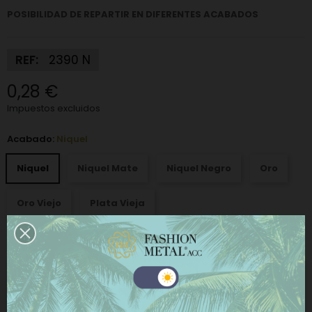
POSIBILIDAD DE REPARTIR EN DIFERENTES ACABADOS
REF:
2390 N
0,28 €
Impuestos excluidos
Acabado:
Niquel
Niquel
Niquel Mate
Niquel Negro
Oro
Oro Viejo
Plata Vieja
−
+
AÑADIR AL CARRITO
Este sitio web utiliza cookies propias y de terceros
COMPRAR AHORA
para mejorar nuestros servicios y mostrarle
publicidad relacionada con sus preferencias