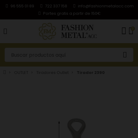
96 555 01 89
722 337 158
info@fashionmetalacc.com
Portes gratis a partir de 150€
0
OUTLET
Tiradores Outlet
Tirador 2390