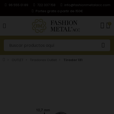
96 555 01 89
722 337 158
info@fashionmetalacc.com
Portes gratis a partir de 150€
0
OUTLET
Tiradores Outlet
Tirador 131