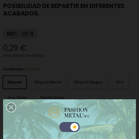
POSIBILIDAD DE REPARTIR EN DIFERENTES
ACABADOS.
REF:
131 N
0,29 €
Impuestos excluidos
Acabado:
Niquel
Niquel
Niquel Mate
Niquel Negro
Oro
Oro Viejo
Plata Vieja
−
+
AÑADIR AL CARRITO
Este sitio web utiliza cookies propias y de terceros
para mejorar nuestros servicios y mostrarle
COMPRAR AHORA