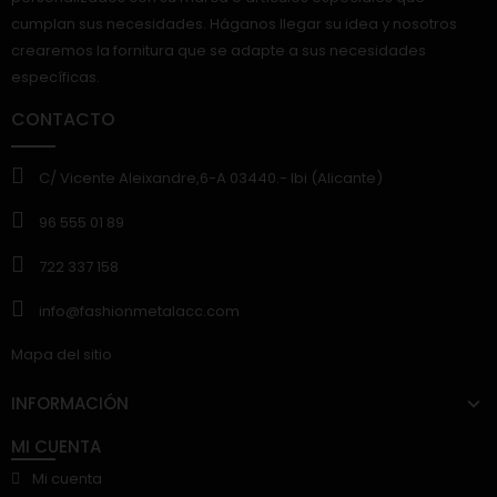
cumplan sus necesidades. Háganos llegar su idea y nosotros
crearemos la fornitura que se adapte a sus necesidades
específicas.
CONTACTO
C/ Vicente Aleixandre,6-A 03440.- Ibi (Alicante)
96 555 01 89
722 337 158
info@fashionmetalacc.com
Mapa del sitio
INFORMACIÓN
MI CUENTA
Mi cuenta