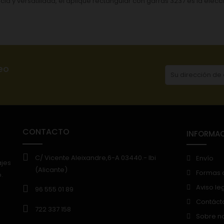
 y versatilidad, el aplique rectangular con garras 3237 es la elecció
eo
CONTACTO
INFORMA
C/ Vicente Aleixandre,6-A 03440.- Ibi
Envío
ajes
(Alicante)
Formas 
.
Aviso le
96 555 01 89
Contáct
722 337 158
Sobre n