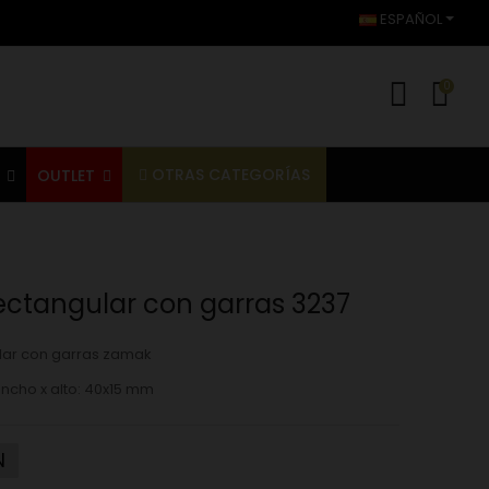
ESPAÑOL
0
OTRAS CATEGORÍAS
S
OUTLET
ectangular con garras 3237
lar con garras zamak
ncho x alto:
40x15 mm
N