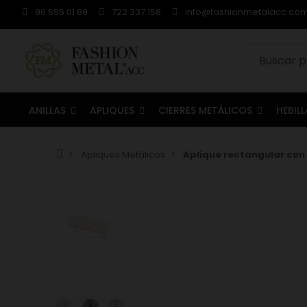
96 555 01 89
722 337 158
info@fashionmetalacc.co
ANILLAS
APLIQUES
CIERRES METÁLICOS
HEBIL
Apliques Metálicos
Aplique rectangular con