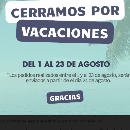
 sitio web utiliza cookies propias y de terceros para mejorar
tros servicios y mostrarle publicidad relacionada con sus
CATEGORÍAS:
A
erencias mediante el análisis de sus hábitos de navegación. Para
su consentimiento sobre su uso pulse el botón Acepto.
 información
Personalizar cookies
RECHAZAR TODO
ACEPTO
scripción
Detalles del producto
Rese
 metálica que destaca por su diseño funcional y estético, ideal p
dero.
encia y versatilidad, este aplique ofrece una fijación segura y estab
 sujeción firme que garantiza la estabilidad y longevidad de tus prod
te, fácilmente combinable con diferentes materiales y estilos. Si bu
iejo
, lo que te permite adaptar el herraje al estilo específico de tu c
 lo convierte en una opción ideal para una amplia gama de aplicacion
os, aportando ese toque final que marca la diferencia.