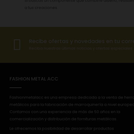
Si buscas un componente que combine diseño, resistencia
a tus creaciones.
Recibe ofertas y novedades en tu corr
Reciba nuestras últimas noticias y ofertas especiales
FASHION METAL ACC
Fashionmetalacc es una empresa dedicada a la venta de herr
metálicos para la fabricación de marroquinería a nivel europeo
Contamos con una experiencia de más de 50 años en la
comercialización y distribución de fornituras metálicas.
Le ofrecemos la posibilidad de desarrollar productos