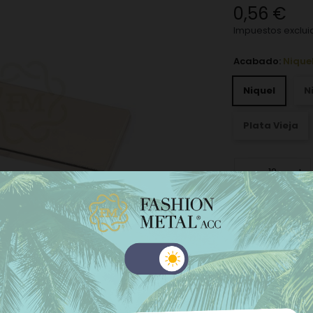
0,56 €
Impuestos exclui
Acabado:
Nique
Niquel
N
Plata Vieja
−
+
Añadir a la l
La cantidad míni