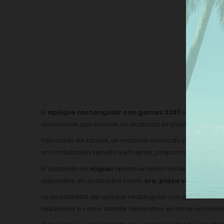
Este
nues
pref
dar 
Más
De
El
aplique rectangular con garras 3237
es una pieza
accesorios que buscan un acabado profesional y dura
Fabricado en
zamak
, un material conocido por su resist
una instalación sencilla y eficiente, proporcionando una
El acabado en
níquel
aporta un brillo moderno y elegan
disponible en acabados como
oro
,
plata vieja
u
oro v
La versatilidad del aplique rectangular con garras 3237
cinturones o como detalle decorativo en otros accesori