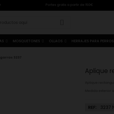
m
Portes gratis a partir de 150€
LAS
MOSQUETONES
OLLAOS
HERRAJES PARA PERRO
 garras 3237
Aplique r
Aplique rectangu
Medida exterior a
REF:
3237 