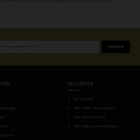
n perfecta para dar ese toque final de calidad y estilo
VAMOS
CIÓN
MI CUENTA
Mi cuenta
de pago
Mis vales descuento
gal
Mis direcciones
anos
Mis datos personales
osotros