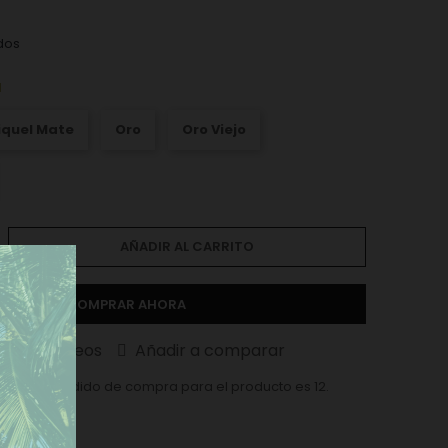
dos
l
iquel Mate
Oro
Oro Viejo
AÑADIR AL CARRITO
COMPRAR AHORA
ista de deseos
Añadir a comparar
ma en el pedido de compra para el producto es 12.