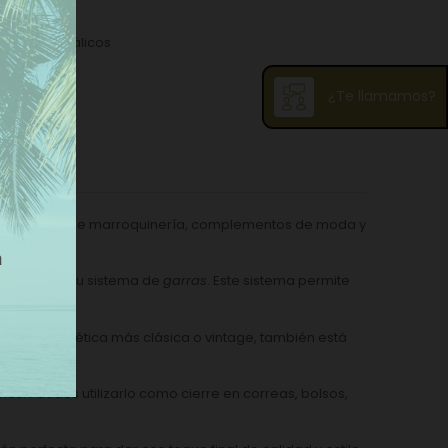
pliques Metálicos
¿Te llamamos?
ñas
ara proyectos de marroquinería, complementos de moda y
le gracias a su sistema de
garras
. Este sistema permite
uctos.
scas una estética más clásica o vintage, también está
reación.
es. Puedes utilizarlo como cierre en correas, bolsos,