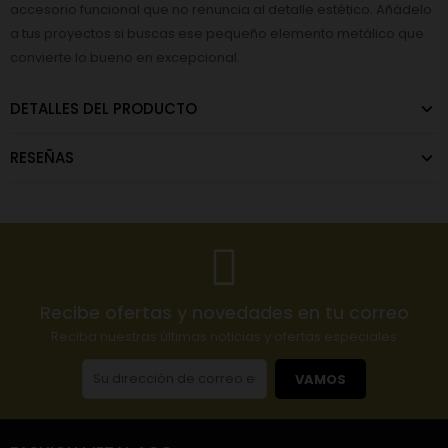
accesorio funcional que no renuncia al detalle estético. Añádelo
a tus proyectos si buscas ese pequeño elemento metálico que
convierte lo bueno en excepcional.
DETALLES DEL PRODUCTO
RESEÑAS
Recibe ofertas y novedades en tu correo
Reciba nuestras últimas noticias y ofertas especiales
VAMOS